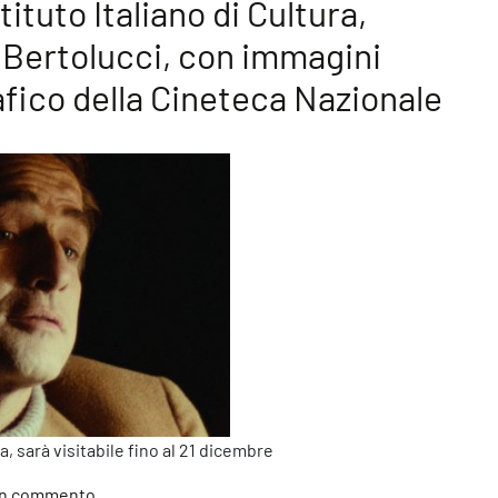
tituto Italiano di Cultura,
 Bertolucci, con immagini
afico della Cineteca Nazionale
 sarà visitabile fino al 21 dicembre
su A Lima, in Perù, nella sede dell’Istituto Italiano
un commento