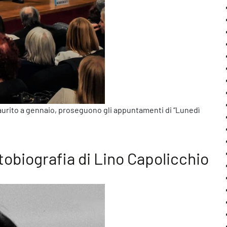
esaurito a gennaio, proseguono gli appuntamenti di “Lunedì
 tenuto con grande successo al Centre Saint-Louis il secondo inco
tobiografia di Lino Capolicchio