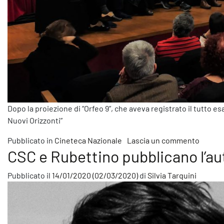
Dopo la proiezione di “Orfeo 9”, che aveva registrato il tutto 
Nuovi Orizzonti”
su Si è
Pubblicato in
Cineteca Nazionale
Lascia un commento
CSC e Rubettino pubblicano l’au
Pubblicato il
14/01/2020
(02/03/2020)
di
Silvia Tarquini