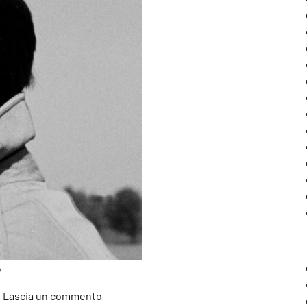
o
su CSC e Rubettino pubblicano l’autobiogra
Lascia un commento