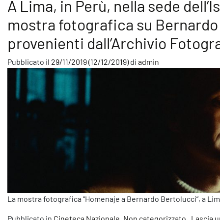
A Lima, in Perù, nella sede dell’Is
mostra fotografica su Bernardo
provenienti dall’Archivio Fotogr
Pubblicato il
29/11/2019
(12/12/2019)
di
admin
La mostra fotografica “Homenaje a Bernardo Bertolucci”, a Lima,
Pubblicato in
Cineteca Nazionale
,
Non categorizzato
Lascia 