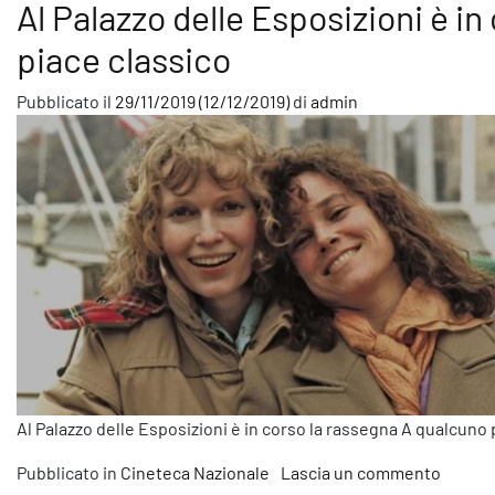
Al Palazzo delle Esposizioni è i
piace classico
Pubblicato il
29/11/2019
(12/12/2019)
di
admin
Al Palazzo delle Esposizioni è in corso la rassegna A qualcuno 
su Al P
Pubblicato in
Cineteca Nazionale
Lascia un commento