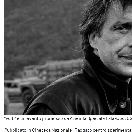
“Volti” è un evento promosso da Azienda Speciale Palaexpo, CSC
Pubblicato in
Cineteca Nazionale
Taggato
centro sperimental