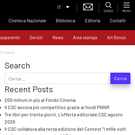
IT
CERCA
MENU
Cineteca Nazionale
Biblioteca
Editoria
Contatti
rasparente
Servizi
News
Area stampa
Art Bonus
l’8 marzo
Search
Ricerca per:
Recent Posts
200 milioni in più al Fondo Cinema
Il CSC ancora più competitivo grazie ai fondi PNNR
Tre libri per trenta giorni. L’offerta editoriale CSC agosto
2026
Il CSC collabora alla terza edizione del Contest “I mille volti