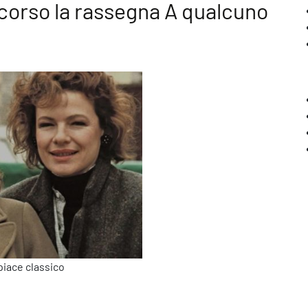
n corso la rassegna A qualcuno
piace classico
alazzo delle Esposizioni è in corso la rassegna A qualcuno piace 