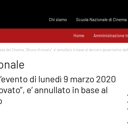
Chi siamo
Scuola Nazionale di Cinema
Home
Amministrazione t
asa del Cinema, “Altura ritrovato”, e’ annullato in base al decreto governativo del
onale
 l’evento di lunedì 9 marzo 2020
ovato”, e’ annullato in base al
o