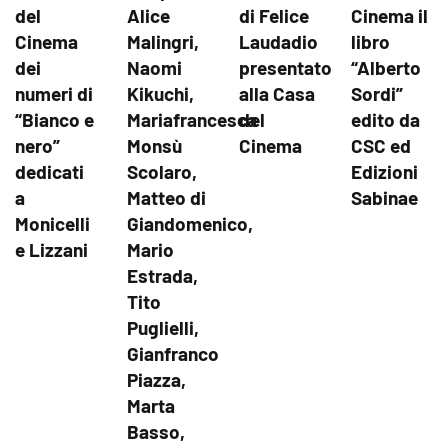
del
Alice
di Felice
Cinema il
Cinema
Malingri,
Laudadio
libro
dei
Naomi
presentato
“Alberto
numeri di
Kikuchi,
alla Casa
Sordi”
“Bianco e
Mariafrancesca
del
edito da
nero”
Monsù
Cinema
CSC ed
dedicati
Scolaro,
Edizioni
a
Matteo di
Sabinae
Monicelli
Giandomenico,
e Lizzani
Mario
Estrada,
Tito
Puglielli,
Gianfranco
Piazza,
Marta
Basso,