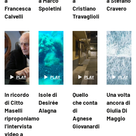
a
a Marco
a
a Stefano
Francesca
Spoletini
Cristiano
Cravero
Calvelli
Travaglioli
In ricordo
Isole di
Quello
Una volta
di Citto
Desirée
che conta
ancora di
Maselli
Alagna
di
Giulia Di
riproponiamo
Agnese
Maggio
l’intervista
Giovanardi
video a