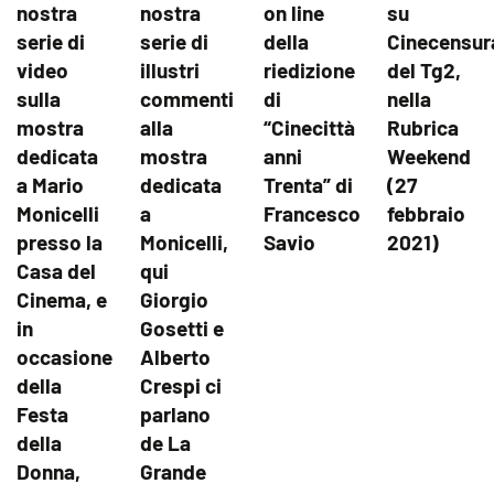
nostra
nostra
on line
su
serie di
serie di
della
Cinecensur
video
illustri
riedizione
del Tg2,
sulla
commenti
di
nella
mostra
alla
“Cinecittà
Rubrica
dedicata
mostra
anni
Weekend
a Mario
dedicata
Trenta” di
(27
Monicelli
a
Francesco
febbraio
presso la
Monicelli,
Savio
2021)
Casa del
qui
Cinema, e
Giorgio
in
Gosetti e
occasione
Alberto
della
Crespi ci
Festa
parlano
della
de La
Donna,
Grande