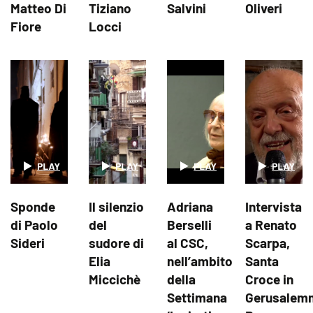
Matteo Di
Tiziano
Salvini
Oliveri
Fiore
Locci
Sponde
Il silenzio
Adriana
Intervista
di Paolo
del
Berselli
a Renato
Sideri
sudore di
al CSC,
Scarpa,
Elia
nell’ambito
Santa
Miccichè
della
Croce in
Settimana
Gerusalem