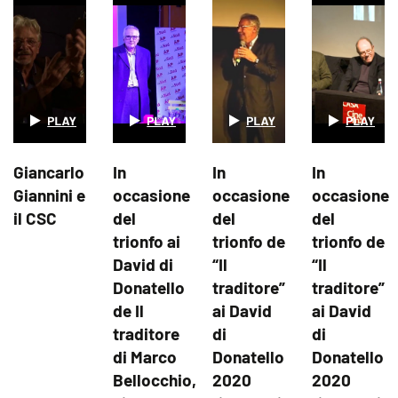
Giancarlo
In
In
In
Giannini e
occasione
occasione
occasione
il CSC
del
del
del
trionfo ai
trionfo de
trionfo de
David di
“Il
“Il
Donatello
traditore”
traditore”
de Il
ai David
ai David
traditore
di
di
di Marco
Donatello
Donatello
Bellocchio,
2020
2020