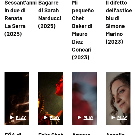
Sessant’anni
Bagarre
Mi
Il difetto
in due di
di Sarah
pequeňo
dell’astice
Renata
Narducci
Chet
blu di
La Serra
(2025)
Baker di
Simone
(2025)
Mauro
Marino
Díez
(2023)
Concari
(2023)
FÖA di
Fake Shot
Ancora
Ancella