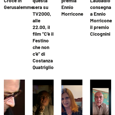
Croce in
questa
premia
Laudadio
Gerusalemme
sera su
Ennio
consegna
TV2000,
Morricone
a Ennio
alle
Morricone
22.00, il
il premio
film “C’è il
Cicognini
Festino
che non
c’è” di
Costanza
Quatriglio