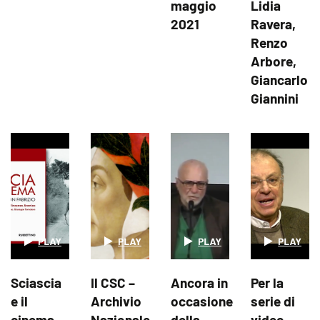
maggio
Lidia
2021
Ravera,
Renzo
Arbore,
Giancarlo
Giannini
Sciascia
Il CSC –
Ancora in
Per la
e il
Archivio
occasione
serie di
cinema.
Nazionale
della
video