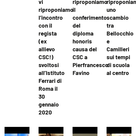
vi
riproponiamo
riproponia
riproponiamo
il
uno
l’incontro
conferimento
scambio
con il
del
tra
regista
diploma
Bellocchio
(ex
honoris
e
allievo
causa del
Camilleri
CSC!)
CSC a
sui tempi
svoltosi
Pierfrancesco
di scuola
all’Istituto
Favino
al centro
Ferrari di
Roma il
30
gennaio
2020