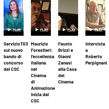
ServizioTG3
Maurizio
Fausto
Intervista
sul nuovo
Forestieri:
Brizzi e
a
bando di
l’eccellenza
Gianni
Roberto
concorso
italiana
Zanasi
Perpignani
del CSC
nel
alla Casa
Cinema
del
di
Cinema
Animazione
inizia dal
CSC