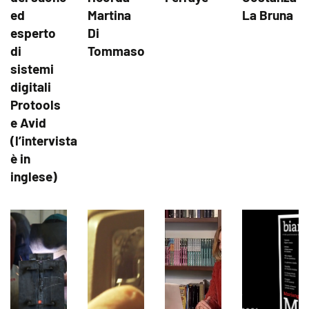
ed
Martina
La Bruna
esperto
Di
di
Tommaso
sistemi
digitali
Protools
e Avid
(l’intervista
è in
inglese)