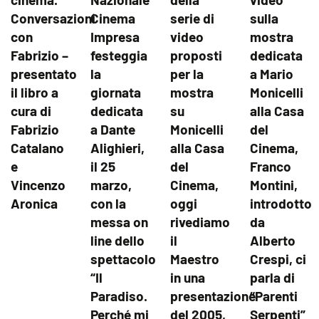
Conversazioni
Cinema
serie di
sulla
con
Impresa
video
mostra
Fabrizio –
festeggia
proposti
dedicata
presentato
la
per la
a Mario
il libro a
giornata
mostra
Monicelli
cura di
dedicata
su
alla Casa
Fabrizio
a Dante
Monicelli
del
Catalano
Alighieri,
alla Casa
Cinema,
e
il 25
del
Franco
Vincenzo
marzo,
Cinema,
Montini,
Aronica
con la
oggi
introdotto
messa on
rivediamo
da
line dello
il
Alberto
spettacolo
Maestro
Crespi, ci
“Il
in una
parla di
Paradiso.
presentazione
“Parenti
Perché mi
del 2005,
Serpenti”