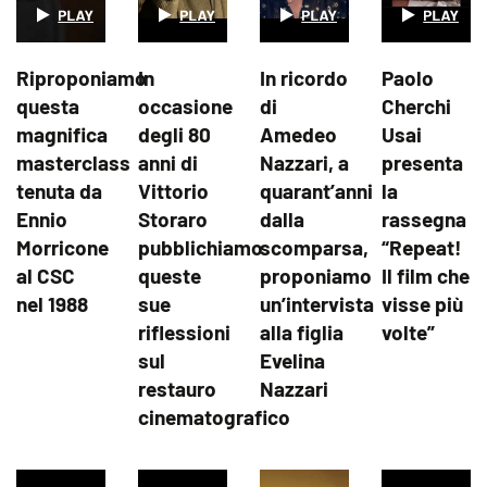
Riproponiamo
In
In ricordo
Paolo
questa
occasione
di
Cherchi
magnifica
degli 80
Amedeo
Usai
masterclass
anni di
Nazzari, a
presenta
tenuta da
Vittorio
quarant’anni
la
Ennio
Storaro
dalla
rassegna
Morricone
pubblichiamo
scomparsa,
“Repeat!
al CSC
queste
proponiamo
Il film che
nel 1988
sue
un’intervista
visse più
riflessioni
alla figlia
volte”
sul
Evelina
restauro
Nazzari
cinematografico