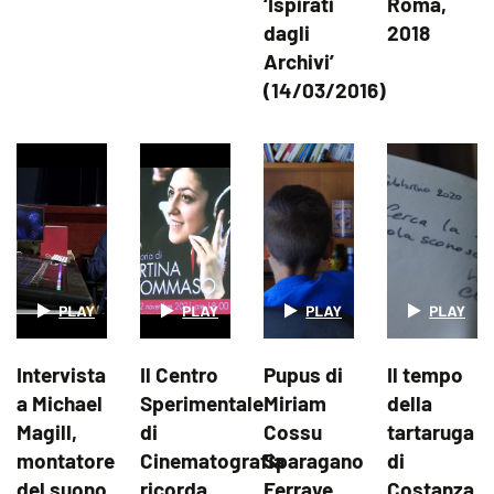
‘Ispirati
Roma,
dagli
2018
Archivi’
(14/03/2016)
Intervista
Il Centro
Pupus di
Il tempo
a Michael
Sperimentale
Miriam
della
Magill,
di
Cossu
tartaruga
montatore
Cinematografia
Sparagano
di
del suono
ricorda
Ferraye
Costanza