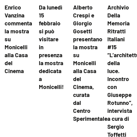
Enrico
Da lunedì
Alberto
Archivio
Vanzina
15
Crespi e
Della
commenta
febbraio
Giorgio
Memoria
la mostra
si può
Gosetti
Ritratti
su
visitare
presentano
Italiani
Monicelli
in
la mostra
#15
alla Casa
presenza
su
“L’architett
del
la mostra
Monicelli
della
Cinema
dedicata
alla Casa
luce.
a
del
Incontro
Monicelli!
Cinema,
con
curata
Giuseppe
dal
Rotunno”,
Centro
intervista
Sperimentale
a cura di
Sergio
Toffetti