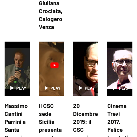
Giuliana
Crociata,
Calogero
Venza
Massimo
Il CSC
20
Cinema
Cantini
sede
Dicembre
Trevi
Parrini a
Sicilia
2015: il
2017.
Santa
presenta
CSC
Felice