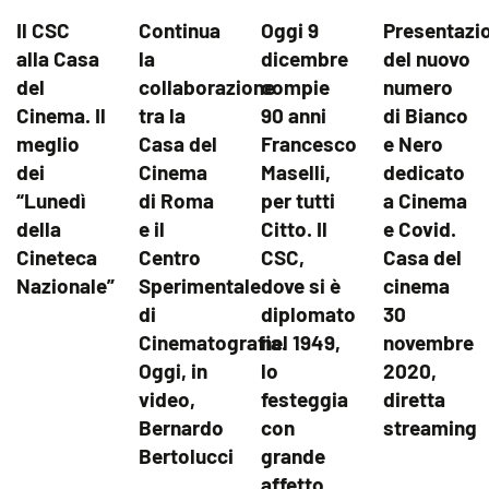
Il CSC
Continua
Oggi 9
Presentazi
alla Casa
la
dicembre
del nuovo
del
collaborazione
compie
numero
Cinema. Il
tra la
90 anni
di Bianco
meglio
Casa del
Francesco
e Nero
dei
Cinema
Maselli,
dedicato
“Lunedì
di Roma
per tutti
a Cinema
della
e il
Citto. Il
e Covid.
Cineteca
Centro
CSC,
Casa del
Nazionale”
Sperimentale
dove si è
cinema
di
diplomato
30
Cinematografia.
nel 1949,
novembre
Oggi, in
lo
2020,
video,
festeggia
diretta
Bernardo
con
streaming
Bertolucci
grande
affetto