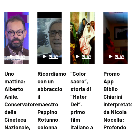
Uno
Ricordiamo
“Color
Promo
mattina:
con un
sacro”,
App
Alberto
abbraccio
storia di
Biblio
Anile,
il
“Mater
Chiarini
Conservatore
maestro
Dei”,
interpretat
della
Peppino
primo
da Nicola
Cineteca
Rotunno,
film
Nocella:
Nazionale,
colonna
italiano a
Profondo