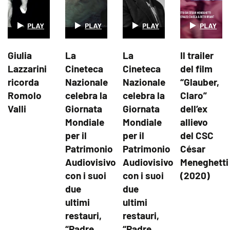
Giulia
La
La
Il trailer
Lazzarini
Cineteca
Cineteca
del film
ricorda
Nazionale
Nazionale
“Glauber,
Romolo
celebra la
celebra la
Claro”
Valli
Giornata
Giornata
dell’ex
Mondiale
Mondiale
allievo
per il
per il
del CSC
Patrimonio
Patrimonio
César
Audiovisivo
Audiovisivo
Meneghetti
con i suoi
con i suoi
(2020)
due
due
ultimi
ultimi
restauri,
restauri,
“Padre
“Padre