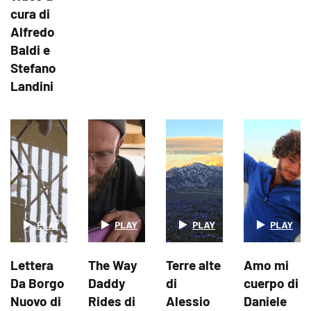
cura di
Alfredo
Baldi e
Stefano
Landini
Lettera
The Way
Terre alte
Amo mi
Da Borgo
Daddy
di
cuerpo di
Nuovo di
Rides di
Alessio
Daniele