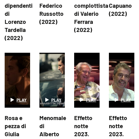
dipendenti
Federico
complottista
Capuano
di
Russotto
di Valerio
(2022)
Lorenzo
(2022)
Ferrara
Tardella
(2022)
(2022)
Rosa e
Menomale
Effetto
Effetto
pezza di
di
notte
notte
Giulia
Alberto
2023.
2023.