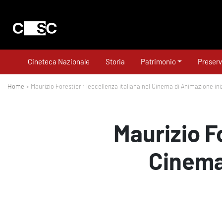
Cineteca Nazionale
Storia
Patrimonio
Preserv
Home
> Maurizio Forestieri: l’eccellenza italiana nel Cinema di Animazione in
Maurizio Fo
Cinema