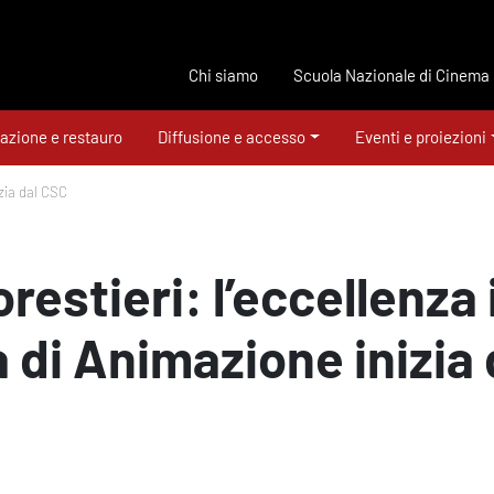
Chi siamo
Scuola Nazionale di Cinema
azione e restauro
Diffusione e accesso
Eventi e proiezioni
izia dal CSC
restieri: l’eccellenza 
 di Animazione inizia 