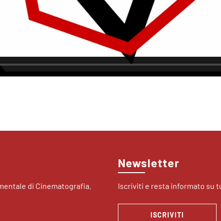
Newsletter
imentale di Cinematografia.
Iscriviti e resta informato su tu
ISCRIVITI