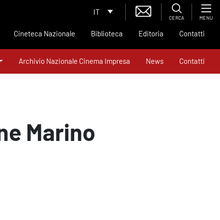
IT
CERCA
MENU
Cineteca Nazionale
Biblioteca
Editoria
Contatti
Archivio Nazionale Cinema Impresa
News
Contatti
one Marino