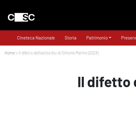
Cineteca Nazionale
Storia
Patrimonio
Preserv
Home
> Il difetto dell’astice blu di Simone Marino (2023)
Il difett