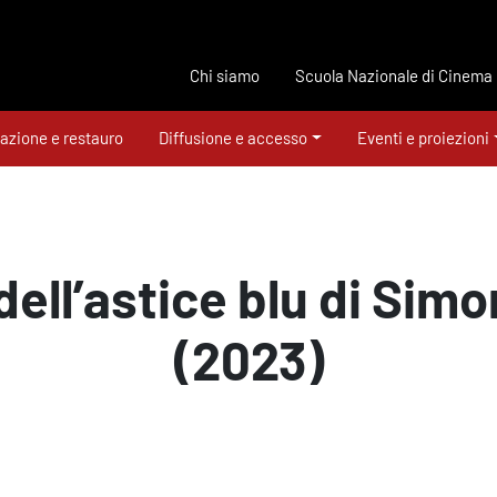
Chi siamo
Scuola Nazionale di Cinema
azione e restauro
Diffusione e accesso
Eventi e proiezioni
o dell’astice blu di Sim
(2023)