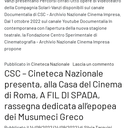
Vanzi presentano Percorsi cifrati Otto opere di videoteatro
della Compagnia Solari-Vanzi disponibili sul canale
Documentalia di CSC – Archivio Nazionale Cinema Impresa.
Dal 1 ottobre 2022 sul canale Youtube Documentalia In
contemporanea con l’apertura della nuova stagione
teatrale, la Fondazione Centro Sperimentale di
Cinematografia – Archivio Nazionale Cinema Impresa
propone
su Otto
Pubblicato in
Cineteca Nazionale
Lascia un commento
CSC – Cineteca Nazionale
presenta, alla Casa del Cinema
di Roma, A FIL DI SPADA,
rassegna dedicata all’epopea
dei Musumeci Greco
Pubblicato il
14/09/2022
(14/09/2022)
di
Silvia Tarquini