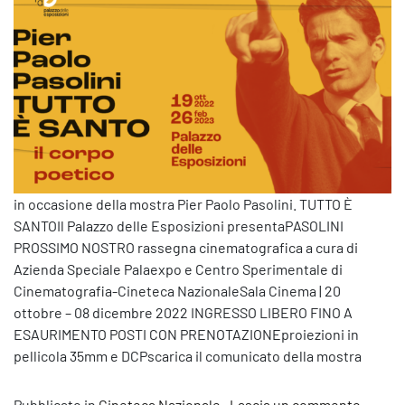
in occasione della mostra Pier Paolo Pasolini. TUTTO È
SANTOIl Palazzo delle Esposizioni presentaPASOLINI
PROSSIMO NOSTRO rassegna cinematografica a cura di
Azienda Speciale Palaexpo e Centro Sperimentale di
Cinematografia-Cineteca NazionaleSala Cinema | 20
ottobre – 08 dicembre 2022 INGRESSO LIBERO FINO A
ESAURIMENTO POSTI CON PRENOTAZIONEproiezioni in
pellicola 35mm e DCPscarica il comunicato della mostra
su Dal 
Pubblicato in
Cineteca Nazionale
Lascia un commento