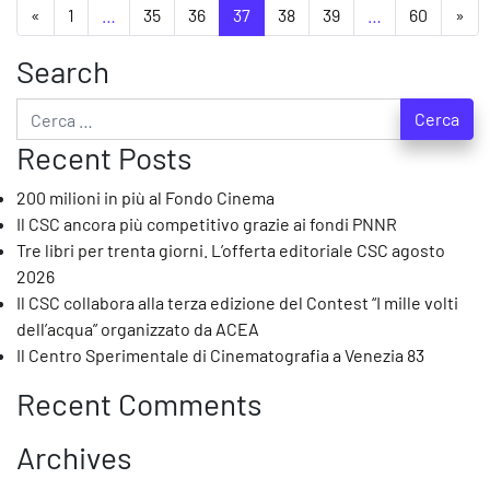
Navigazione degli articoli
«
1
…
35
36
37
38
39
…
60
»
Search
Ricerca per:
Recent Posts
200 milioni in più al Fondo Cinema
Il CSC ancora più competitivo grazie ai fondi PNNR
Tre libri per trenta giorni. L’offerta editoriale CSC agosto
2026
Il CSC collabora alla terza edizione del Contest “I mille volti
dell’acqua” organizzato da ACEA
Il Centro Sperimentale di Cinematografia a Venezia 83
Recent Comments
Archives