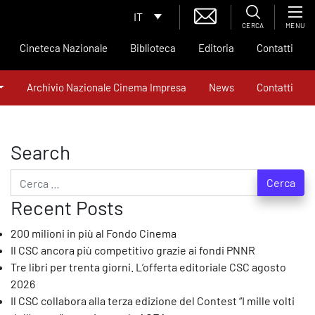
IT
CERCA
MENU
Cineteca Nazionale
Biblioteca
Editoria
Contatti
Archivio Nazionale Cinema Impresa
News
Contatti
Search
Ricerca per:
Recent Posts
200 milioni in più al Fondo Cinema
Il CSC ancora più competitivo grazie ai fondi PNNR
Tre libri per trenta giorni. L’offerta editoriale CSC agosto
2026
Il CSC collabora alla terza edizione del Contest “I mille volti