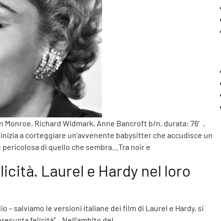
lyn Monroe, Richard Widmark, Anne Bancroft b/n, durata: 76′,
 inizia a corteggiare un’avvenente babysitter che accudisce un
ù pericolosa di quello che sembra…Tra noir e
elicità. Laurel e Hardy nel loro
 – salviamo le versioni italiane dei film di Laurel e Hardy, si
 presunta felicità”. Nell’ambito del