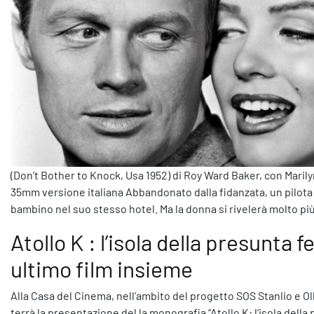
(Don’t Bother to Knock, Usa 1952) di Roy Ward Baker, con Mari
35mm versione italiana Abbandonato dalla fidanzata, un pilota
bambino nel suo stesso hotel. Ma la donna si rivelerà molto pi
Atollo K : l’isola della presunta f
ultimo film insieme
Alla Casa del Cinema, nell’ambito del progetto SOS Stanlio e Ollio
terrà la presentazione del la monografia “Atollo K: l’isola della