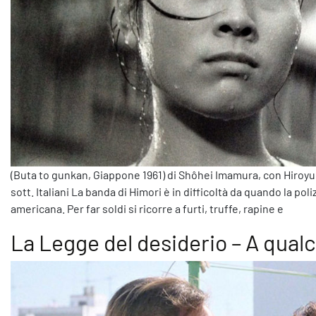
(Buta to gunkan, Giappone 1961) di Shôhei Imamura, con Hiroyu
sott. Italiani La banda di Himori è in difficoltà da quando la pol
americana. Per far soldi si ricorre a furti, truffe, rapine e
La Legge del desiderio – A qual