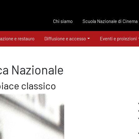
Chi siamo
Scuola Nazionale di Cinema
azione e restauro
Diffusione e accesso
Eventi e proiezioni
ca Nazionale
piace classico