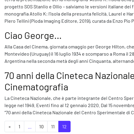
progetto SOS Stanlio e Ollio – salviamo le versioni italiane dei f
monografia Atollo K: l’isola della presunta felicità. Laurel e Ha
Piero Tellini (Pioda Imaging Editore, 2019), curata da Enzo Pio P
Ciao George…
Alla Casa del Cinema, giornata omaggio per George Hilton, che c
Montevideo (Uruguay) il 16 luglio 1934 e scomparso a Roma il 28 
Argentina nella seconda metà degli anni Cinquanta, alternando 
70 anni della Cineteca Nazional
Cinematografia
La Cineteca Nazionale, che è parte integrante del Centro Speri
legge nel 1949. Eventi fino al 12 gennaio 2020. Dal 15 novembre 
“70 anni della Cineteca Nazionale del Centro Sperimentale di C
Navigazione degli articoli
«
1
…
10
11
12