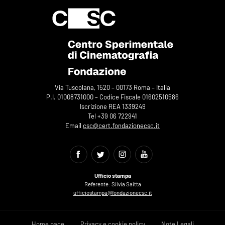
Via Tuscolana, 1520 – 00173 Roma – Italia
P.I. 01008731000 – Codice Fiscale 01602510586
Iscrizione REA 1339249
Tel +39 06 722941
Email
csc@cert.fondazionecsc.it
Ufficio stampa
Referente: Silvia Saitta
ufficiostampa@fondazionecsc.it
Home page
Privacy e cookie policy
Note Legali