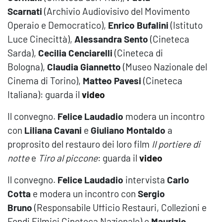
Scarnati
(Archivio Audiovisivo del Movimento
Operaio e Democratico),
Enrico Bufalini
(Istituto
Luce Cinecittà),
Alessandra Sento
(Cineteca
Sarda),
Cecilia Cenciarelli
(Cineteca di
Bologna),
Claudia Giannetto
(Museo Nazionale del
Cinema di Torino),
Matteo Pavesi
(Cineteca
Italiana): guarda il
video
Il convegno.
Felice Laudadio
modera un incontro
con
Liliana Cavani
e
Giuliano Montaldo
a
proprosito del restauro dei loro film
Il portiere di
notte
e
Tiro al piccone
: guarda il
video
Il convegno.
Felice Laudadio
intervista
Carlo
Cotta
e modera un incontro con
Sergio
Bruno
(Responsabile Ufficio Restauri, Collezioni e
Fondi Filmici Cineteca Nazionale) e
Maurizio