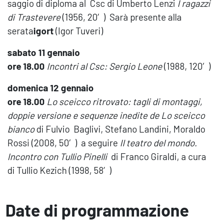
saggio di diploma al Csc di Umberto Lenzi
I ragazzi
di Trastevere
(1956, 20′) Sarà presente alla
serata
igort
(Igor Tuveri)
sabato 11 gennaio
ore 18.00
Incontri al Csc: Sergio Leone
(1988, 120′)
domenica 12 gennaio
ore 18.00
Lo sceicco ritrovato: tagli di montaggi,
doppie
versione e sequenze inedite de Lo sceicco
bianco
di Fulvio Baglivi, Stefano Landini, Moraldo
Rossi (2008, 50′) a seguire
Il teatro del mondo.
Incontro con Tullio Pinelli
di Franco Giraldi, a cura
di Tullio Kezich (1998, 58′)
Date di programmazione