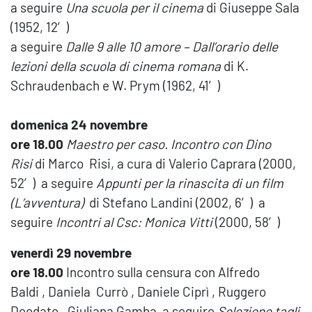
a seguire
Una scuola per il cinema
di Giuseppe Sala
(1952, 12′)
a seguire
Dalle 9 alle 10 amore – Dall’orario delle
lezioni della scuola
di cinema romana
di K.
Schraudenbach e W. Prym (1962, 41′)
domenica 24 novembre
ore 18.00
Maestro per caso. Incontro con Dino
Risi
di Marco Risi, a cura di Valerio Caprara (2000,
52′) a seguire
Appunti per la rinascita di un film
(L’avventura)
di Stefano Landini (2002, 6′) a
seguire
Incontri al Csc: Monica Vitti
(2000, 58′)
venerdì 29 novembre
ore 18.00
Incontro sulla censura con Alfredo
Baldi , Daniela Currò , Daniele Ciprì , Ruggero
Deodato , Giuliana Gamba a seguire
Selezione tagli