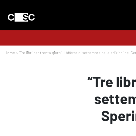
Home
> “Tre libri per trenta giorni. L’offerta di settembre dalla edizioni del
“Tre lib
settem
Speri