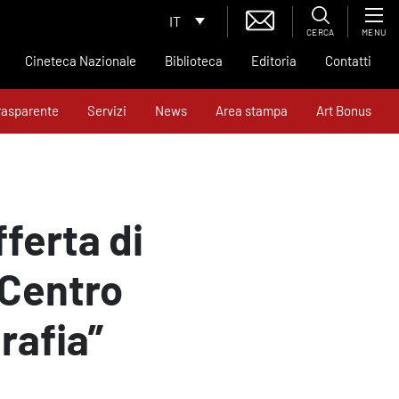
IT
CERCA
MENU
Cineteca Nazionale
Biblioteca
Editoria
Contatti
rasparente
Servizi
News
Area stampa
Art Bonus
fferta di
 Centro
rafia”