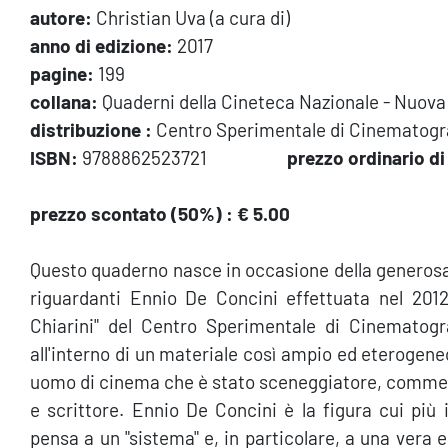
autore:
Christian Uva (a cura di)
anno di edizione:
2017
pagine:
199
collana:
Quaderni della Cineteca Nazionale - Nuova
distribuzione :
Centro Sperimentale di Cinematografi
ISBN:
9788862523721
prezzo ordinario d
prezzo scontato (50%) :
€ 5.00
Questo quaderno nasce in occasione della generosa
riguardanti Ennio De Concini effettuata nel 2012 
Chiarini" del Centro Sperimentale di Cinematogra
all'interno di un materiale così ampio ed eterogeneo 
uomo di cinema che è stato sceneggiatore, commedi
e scrittore. Ennio De Concini è la figura cui pi
pensa a un "sistema" e, in particolare, a una vera e