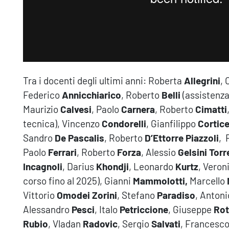
Tra i docenti degli ultimi anni: Roberta
Allegrini
,
Federico
Annicchiarico
, Roberto
Belli
(assistenza
Maurizio
Calvesi
, Paolo
Carnera
, Roberto
Cimatti
tecnica), Vincenzo
Condorelli
, Gianfilippo
Cortice
Sandro
De Pascalis
, Roberto
D’Ettorre
Piazzoli
, 
Paolo
Ferrari
, Roberto
Forza
, Alessio
Gelsini Torr
Incagnoli
, Darius
Khondji
, Leonardo
Kurtz
, Veron
corso fino al 2025), Gianni
Mammolotti,
Marcello
Vittorio
Omodei Zorini
, Stefano
Paradiso
, Anton
Alessandro
Pesci
, Italo
Petriccione
, Giuseppe
Ro
Rubio
, Vladan
Radovic
, Sergio
Salvati
, Francesc