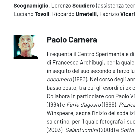
Scognamiglio
, Lorenzo
Scudiero
(assistenza te
Luciano
Tovoli
, Riccardo
Umetelli
, Fabrizio
Vicari
Paolo Carnera
Frequenta il Centro Sperimentale d
di Francesca Archibugi, per la quale
in seguito del suo secondo e terzo 
cocomero
(1993). Nel corso degli an
basso costo, tra cui gli esordi di e
Collabora in particolare con Paolo Vir
(1994) e
Ferie d’agosto
(1996).
Pizzic
Winspeare, segna l’inizio del sodaliz
salentino, per il quale fotografa i s
(2003),
Galantuomini
(2008) e
Sotto 