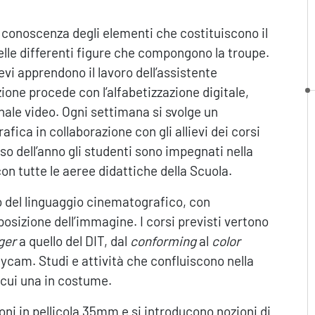
a conoscenza degli elementi che costituiscono il
elle differenti figure che compongono la troupe.
ievi apprendono il lavoro dell’assistente
one procede con l’alfabetizzazione digitale,
ale video. Ogni settimana si svolge un
fica in collaborazione con gli allievi dei corsi
o dell’anno gli studenti sono impegnati nella
con tutte le aeree didattiche della Scuola.
o del linguaggio cinematografico, con
posizione dell’immagine. I corsi previsti vertono
ger
a quello del DIT, dal
conforming
al
color
eadycam. Studi e attività che confluiscono nella
i cui una in costume.
ioni in pellicola 35mm e si introducono nozioni di