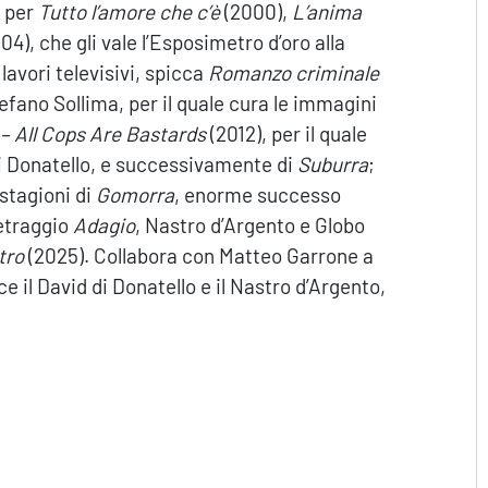
 per
Tutto l’amore che c’è
(2000),
L’anima
04), che gli vale l’Esposimetro d’oro alla
 lavori televisivi, spicca
Romanzo criminale
efano Sollima, per il quale cura le immagini
 All Cops Are Bastards
(2012), per il quale
di Donatello, e successivamente di
Suburra
;
stagioni di
Gomorra
, enorme successo
metraggio
Adagio
, Nastro d’Argento e Globo
tro
(2025). Collabora con Matteo Garrone a
nce il David di Donatello e il Nastro d’Argento,