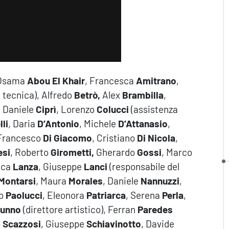
 Osama
Abou El Khair
, Francesca
Amitrano
,
 tecnica), Alfredo
Betrò,
Alex
Brambilla
,
, Daniele
Ciprì
, Lorenzo
Colucci
(assistenza
lli
, Daria
D’Antonio
, Michele
D’Attanasio
,
Francesco
Di Giacomo
, Cristiano
Di Nicola
,
esi
, Roberto
Girometti,
Gherardo
Gossi
, Marco
ica
Lanza
, Giuseppe
Lanci
(responsabile del
Montarsi
, Maura
Morales
, Daniele
Nannuzzi
,
io
Paolucci
, Eleonora
Patriarca
, Serena
Perla
,
tunno
(direttore artistico), Ferran
Paredes
o
Scazzosi
, Giuseppe
Schiavinotto
, Davide