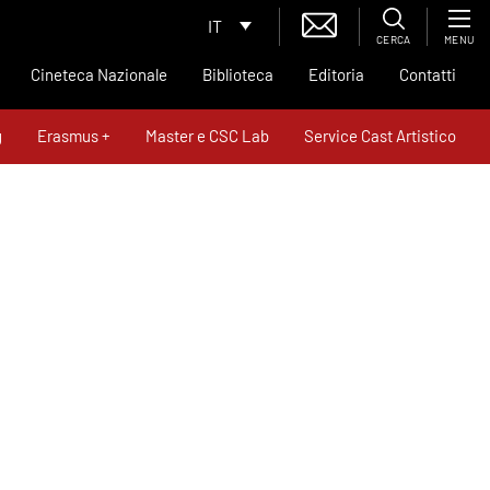
IT
CERCA
MENU
Cineteca Nazionale
Biblioteca
Editoria
Contatti
g
Erasmus +
Master e CSC Lab
Service Cast Artistico
News
Contatti