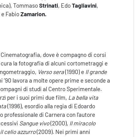
cnica), Tommaso
Strinati
, Edo
Tagliavini
,
e Fabio
Zamarion.
i Cinematografia, dove è compagno di corsi
 cura la fotografia di alcuni cortometraggi e
lungometraggio,
Verso sera
(1990) e
Il grande
ni ’90 lavora a molte opere prime e seconde a
x compagni di studi al Centro Sperimentale.
zì per i suoi primi due film,
La bella vita
ata
(1996), esordio alla regia di Edoardo
io professionale di Carnera con l’autore
uccessivi
Sangue vivo
(2000),
Il miracolo
il celio azzurro
(2009). Nei primi anni