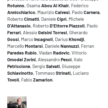
Rotunno
, Osama
Abou Al Khair
, Federico
Annicchiarico
, Maurizio
Calvesi
, Paolo
Carnera
,
Roberto
Cimatti
, Daniele
Ciprì
, Michele
D’Attanasio
, Roberto
D’Ettorre Piazzoli
, Paolo
Ferrari
, Alessio
Gelsini Torresi
, Gherardo
Gossi
, Marco
Incagnoli
, Darius
Khondji
,
Marcello
Montarsi
, Daniele
Nannuzzi
, Ferran
Paredes Rubio
, Vladan
Radovic
, Vittorio
Omodei Zorini
, Alessandro
Pesci
, Italo
Petriccione
, Sergio
Salvati
, Giuseppe
Schiavinotto
, Tommaso
Strinati,
Luciano
Tovoli
, Fabio
Zamarion
.