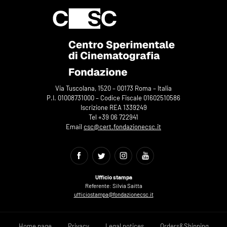
Via Tuscolana, 1520 – 00173 Roma – Italia
P.I. 01008731000 – Codice Fiscale 01602510586
Iscrizione REA 1339249
Tel +39 06 722941
Email
csc@cert.fondazionecsc.it
Ufficio stampa
Referente: Silvia Saitta
ufficiostampa@fondazionecsc.it
Home page
Privacy
Legal notices
Orders&Shipping