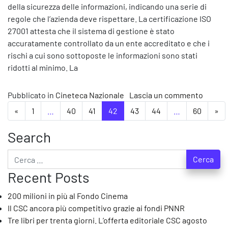
della sicurezza delle informazioni, indicando una serie di
regole che l’azienda deve rispettare. La certificazione ISO
27001 attesta che il sistema di gestione è stato
accuratamente controllato da un ente accreditato e che i
rischi a cui sono sottoposte le informazioni sono stati
ridotti al minimo. La
su La F
Pubblicato in
Cineteca Nazionale
Lascia un commento
Navigazione degli articoli
«
1
…
40
41
42
43
44
…
60
»
Search
Ricerca per:
Recent Posts
200 milioni in più al Fondo Cinema
Il CSC ancora più competitivo grazie ai fondi PNNR
Tre libri per trenta giorni. L’offerta editoriale CSC agosto