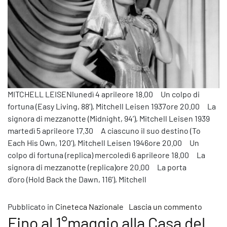
MITCHELL LEISENlunedì 4 aprileore 18.00 Un colpo di
fortuna (Easy Living, 88’), Mitchell Leisen 1937ore 20.00 La
signora di mezzanotte (Midnight, 94’), Mitchell Leisen 1939
martedì 5 aprileore 17.30 A ciascuno il suo destino (To
Each His Own, 120’), Mitchell Leisen 1946ore 20.00 Un
colpo di fortuna (replica) mercoledì 6 aprileore 18.00 La
signora di mezzanotte (replica)ore 20.00 La porta
d’oro (Hold Back the Dawn, 116’), Mitchell
su Ques
Pubblicato in
Cineteca Nazionale
Lascia un commento
Fino al 1°maggio alla Casa del