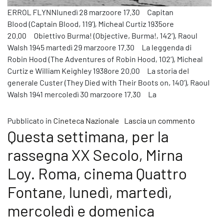
ERROL FLYNNlunedì 28 marzoore 17.30 Capitan
Blood (Captain Blood, 119’), Micheal Curtiz 1935ore
20.00 Obiettivo Burma! (Objective, Burma!, 142’), Raoul
Walsh 1945 martedì 29 marzoore 17.30 La leggenda di
Robin Hood (The Adventures of Robin Hood, 102’), Micheal
Curtiz e William Keighley 1938ore 20.00 La storia del
generale Custer (They Died with Their Boots on, 140’), Raoul
Walsh 1941 mercoledì 30 marzoore 17.30 La
su Ques
Pubblicato in
Cineteca Nazionale
Lascia un commento
Questa settimana, per la
rassegna XX Secolo, Mirna
Loy. Roma, cinema Quattro
Fontane, lunedì, martedì,
mercoledì e domenica