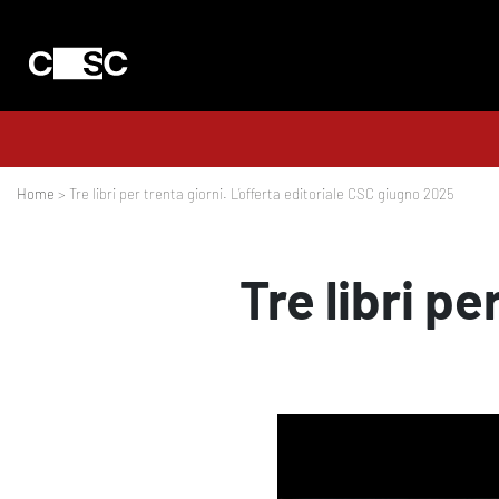
Home
> Tre libri per trenta giorni. L’offerta editoriale CSC giugno 2025
Tre libri pe