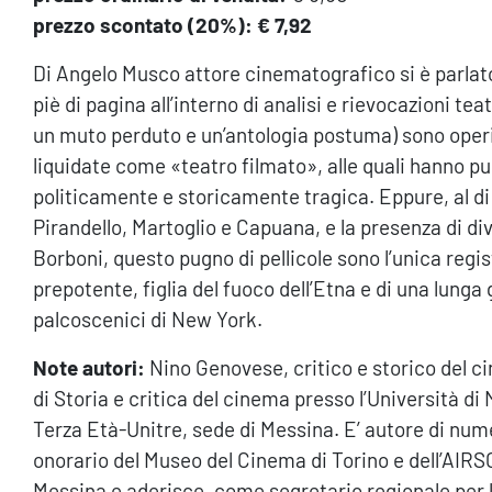
prezzo scontato (20%): € 7,92
Di Angelo Musco attore cinematografico si è parlat
piè di pagina all’interno di analisi e rievocazioni teat
un muto perduto e un’antologia postuma) sono oper
liquidate come «teatro filmato», alle quali hanno pur
politicamente e storicamente tragica. Eppure, al d
Pirandello, Martoglio e Capuana, e la presenza di div
Borboni, questo pugno di pellicole sono l’unica regi
prepotente, figlia del fuoco dell’Etna e di una lunga 
palcoscenici di New York.
Note autori:
Nino Genovese, critico e storico del ci
di Storia e critica del cinema presso l’Università di 
Terza Età-Unitre, sede di Messina. E’ autore di num
onorario del Museo del Cinema di Torino e dell’AIRS
Messina e aderisce, come segretario regionale per la 