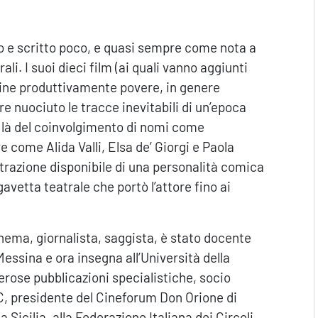
o e scritto poco, e quasi sempre come nota a
rali. I suoi dieci film (ai quali vanno aggiunti
ine produttivamente povere, in genere
e nuociuto le tracce inevitabili di un’epoca
i là del coinvolgimento di nomi come
e come Alida Valli, Elsa de’ Giorgi e Paola
strazione disponibile di una personalità comica
gavetta teatrale che portò l’attore fino ai
nema, giornalista, saggista, è stato docente
Messina e ora insegna all’Università della
erose pubblicazioni specialistiche, socio
C, presidente del Cineforum Don Orione di
Sicilia, alla Federazione Italiana dei Circoli