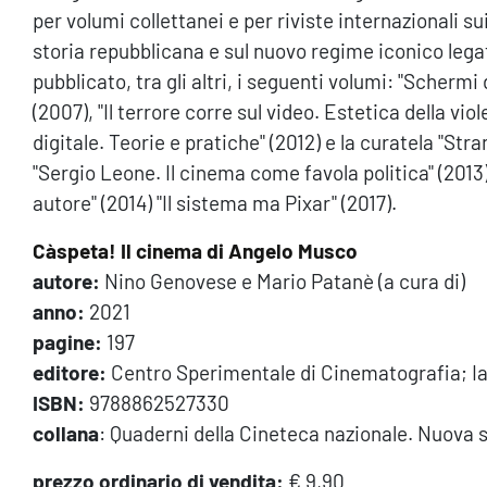
per volumi collettanei e per riviste internazionali sui 
storia repubblicana e sul nuovo regime iconico legato
pubblicato, tra gli altri, i seguenti volumi: "Schermi
(2007), "Il terrore corre sul video. Estetica della vi
digitale. Teorie e pratiche" (2012) e la curatela "Strane
"Sergio Leone. Il cinema come favola politica" (2013
autore" (2014) "Il sistema ma Pixar" (2017).
Càspeta! Il cinema di Angelo Musco
autore:
Nino Genovese e Mario Patanè (a cura di)
anno:
2021
pagine:
197
editore:
Centro Sperimentale di Cinematografia; Ia
ISBN:
9788862527330
collana
: Quaderni della Cineteca nazionale. Nuova se
prezzo ordinario di vendita:
€ 9,90