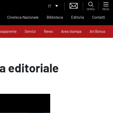
IT
CERCA
MENU
Cineteca Nazionale
Biblioteca
Editoria
Contatti
rasparente
Servizi
News
Area stampa
Art Bonus
ta editoriale