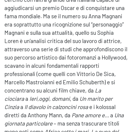
aggiudicarsi un premio Oscar e di conquistare una
fama mondiale. Ma se il numero su Anna Magnani
era soprattutto una ricognizione sul “personaggio”
Magnani e sulla sua attualità, quello su Sophia
Loren è un’analisi critica del suo lavoro di attrice,
attraverso una serie di studi che approfondiscono il
suo percorso artistico dai fotoromanzi a Hollywood,
scavano in alcuni fondamentali rapporti
professionali (come quelli con Vittorio De Sica,
Marcello Mastroianni ed Emilio Schuberth) e si
concentrano su alcuni film chiave, da
La
ciociara
a
Ieri,oggi, domani
, da
Un marito per
Cinzia
a
Il diavolo in calzoncini rosa
e i kolossal
diretti da Anthony Mann, da
Pane amore e…
a
Una
giornata particolare
– ma senza trascurare titoli
meno noti come
Africa sotto i mari
,
La pupa del