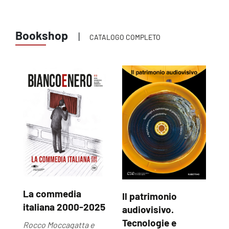
Bookshop
|
CATALOGO COMPLETO
La commedia
Il patrimonio
U
italiana 2000-2025
audiovisivo.
U
Tecnologie e
Rocco Moccagatta e
Ma