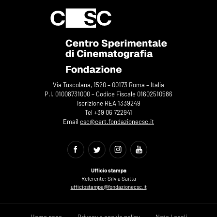
Via Tuscolana, 1520 – 00173 Roma – Italia
P.I. 01008731000 – Codice Fiscale 01602510586
Iscrizione REA 1339249
Tel +39 06 722941
Email
csc@cert.fondazionecsc.it
Ufficio stampa
Referente: Silvia Saitta
ufficiostampa@fondazionecsc.it
Home page
Privacy e cookie policy
Note Legali