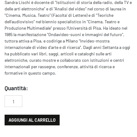
Sandra Lischi è docente di "Istituzioni di storia della radio, della TV e
delle arti elettroniche" e di "Analisi del video" nel corso di laurea in
"Cinema, Musica, Teatro" (Facolta' di Lettere) e di "Teoriche
dell'audiovisivo" nel biennio specialistico in "Cinema, Teatro e
Produzione Multimediale" presso l’Università di Pisa. Ha ideato nel
1985 la manifestazione "Ondavideo-suoni e immagini del futuro",
tuttora attiva a Pisa, e codirige a Milano “Invideo-mostra
internazionale di video d'arte e di ricerca”. Dagli anni Settanta a oggi
ha pubblicato vari libri, saggi, articoli e cataloghi sulle arti
elettroniche, curato mostre e collaborato con istituzioni e centri
internazionali per rassegne, conferenze, attività di ricerca e
formative in questo campo.
Quantità:
Visioni elettroniche. L'oltre del cinema e l'arte del video quanti
AGGIUNGI AL CARRELLO