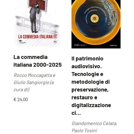
La commedia
Il patrimonio
U
italiana 2000-2025
audiovisivo.
U
Tecnologie e
Rocco Moccagatta e
Ma
metodologie di
Giulio Sangiorgio (a
€ 
preservazione,
cura di)
restauro e
€ 24,00
digitalizzazione
ci…
Giandomenico Celata,
Paolo Tosini