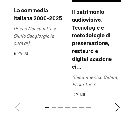
La commedia
Il patrimonio
U
italiana 2000-2025
audiovisivo.
U
Tecnologie e
Rocco Moccagatta e
Ma
metodologie di
Giulio Sangiorgio (a
€ 
preservazione,
cura di)
restauro e
€ 24,00
digitalizzazione
ci…
Giandomenico Celata,
Paolo Tosini
€ 20,00