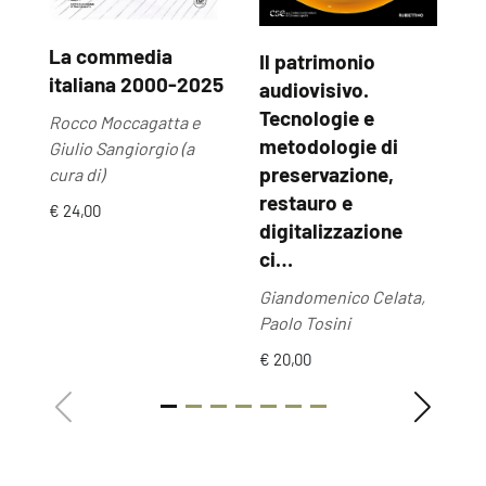
La commedia
Il patrimonio
U
italiana 2000-2025
audiovisivo.
U
Tecnologie e
Rocco Moccagatta e
Ma
metodologie di
Giulio Sangiorgio (a
€ 
preservazione,
cura di)
restauro e
€ 24,00
digitalizzazione
ci…
Giandomenico Celata,
Paolo Tosini
€ 20,00