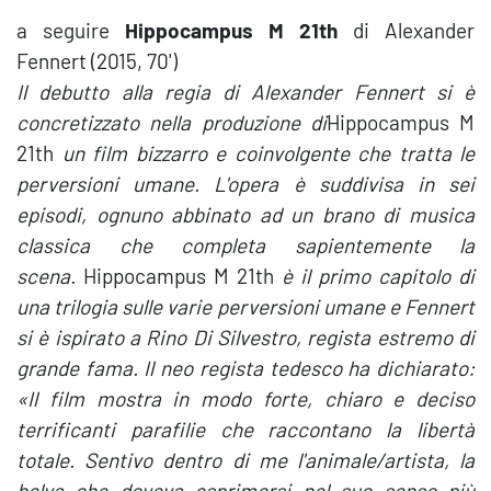
a seguire
Hippocampus M 21th
di Alexander
Fennert (2015, 70')
Il debutto alla regia di Alexander Fennert si è
concretizzato nella produzione di
Hippocampus M
21th
un film bizzarro e coinvolgente che tratta le
perversioni umane. L'opera è suddivisa in sei
episodi, ognuno abbinato ad un brano di musica
classica che completa sapientemente la
scena.
Hippocampus M 21th
è il primo capitolo di
una trilogia sulle varie perversioni umane e Fennert
si è ispirato a Rino Di Silvestro, regista estremo di
grande fama. Il neo regista tedesco ha dichiarato:
«Il film mostra in modo forte, chiaro e deciso
terrificanti parafilie che raccontano la libertà
totale. Sentivo dentro di me l'animale/artista, la
belva che doveva esprimersi nel suo senso più