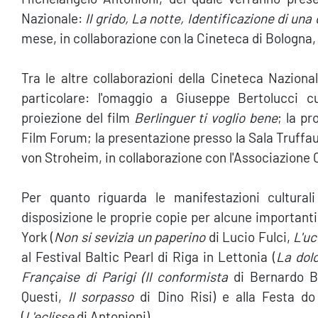
Nazionale:
Il grido, La notte, Identificazione di una
mese, in collaborazione con la Cineteca di Bologna, 
Tra le altre collaborazioni della Cineteca Nazional
particolare: l'omaggio a Giuseppe Bertolucci
proiezione del film
Berlinguer ti voglio bene
; la pr
Film Forum; la presentazione presso la Sala Truffa
von Stroheim, in collaborazione con l'Associazione 
Per quanto riguarda le manifestazioni culturali
disposizione le proprie copie per alcune important
York (
Non si sevizia un paperino
di Lucio Fulci,
L'uc
al Festival Baltic Pearl di Riga in Lettonia (
La dol
Française di Parigi (Il conformista
di Bernardo B
Questi,
Il sorpasso
di Dino Risi) e alla Festa do
(
L'eclisse
di Antonioni).