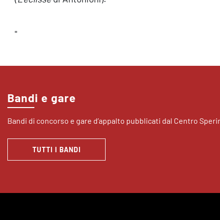
"
Bandi e gare
Bandi di concorso e gare d’appalto pubblicati dal Centro Sper
TUTTI I BANDI