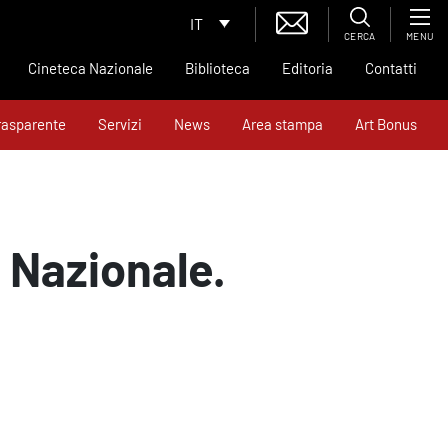
IT
CERCA
MENU
Cineteca Nazionale
Biblioteca
Editoria
Contatti
rasparente
Servizi
News
Area stampa
Art Bonus
a Nazionale.