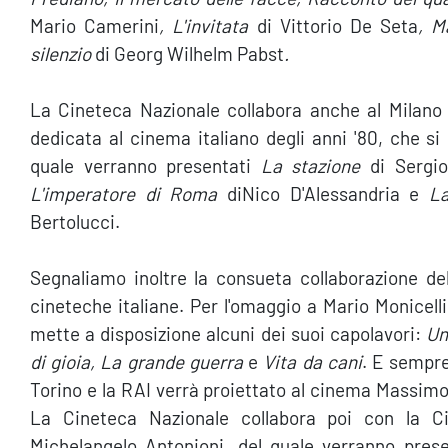
Mario Camerini
, L'invitata
di Vittorio De Seta
, M
silenzio
di Georg Wilhelm Pabst
.
La Cineteca Nazionale collabora anche al Milano F
dedicata al cinema italiano degli anni '80, che s
quale verranno presentati
La stazione
di Sergio
L'imperatore di Roma
diNico D'Alessandria e
La
Bertolucci.
Segnaliamo inoltre la consueta collaborazione del
cineteche italiane. Per l'omaggio a Mario Monicell
mette a disposizione alcuni dei suoi capolavori:
Un
di gioia, La grande guerra
e
Vita da cani
. E sempre
Torino e la RAI verrà proiettato al cinema Massimo 
La Cineteca Nazionale collabora poi con la Ci
Michelangelo Antonioni, del quale verranno presen