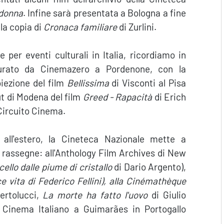
 donna
. Infine sarà presentata a Bologna a fine
la copia di
Cronaca familiare
di Zurlini.
e per eventi culturali in Italia, ricordiamo in
 curato da Cinemazero a Pordenone, con la
oiezione del film
Bellissima
di Visconti al Pisa
ut di Modena del film
Greed - Rapacità
di Erich
Circuito Cinema.
 all'estero, la Cineteca Nazionale mette a
i rassegne: all'Anthology Film Archives di New
cello dalle piume di cristallo
di Dario Argento),
ce vita
di Federico Fellini), alla Cinémathèque
ertolucci,
La morte ha fatto l'uovo
di Giulio
 Cinema Italiano a Guimarães in Portogallo