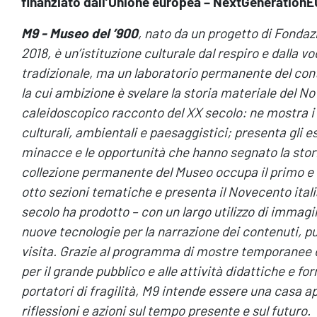
finanziato dall’Unione europea – NextGenerationE
M9 - Museo del ’900
, nato da un progetto di Fonda
2018, è un’istituzione culturale dal respiro e dalla 
tradizionale, ma un laboratorio permanente del c
la cui ambizione è svelare la storia materiale del Nov
caleidoscopico racconto del XX secolo: ne mostra i 
culturali, ambientali e paesaggistici; presenta gli esi
minacce e le opportunità che hanno segnato la storia
collezione permanente del Museo occupa il primo e il
otto sezioni tematiche e presenta il Novecento italia
secolo ha prodotto – con un largo utilizzo di immagin
nuove tecnologie per la narrazione dei contenuti, pun
visita. Grazie al programma di mostre temporanee os
per il grande pubblico e alle attività didattiche e form
portatori di fragilità, M9 intende essere una casa a
riflessioni e azioni sul tempo presente e sul futuro.