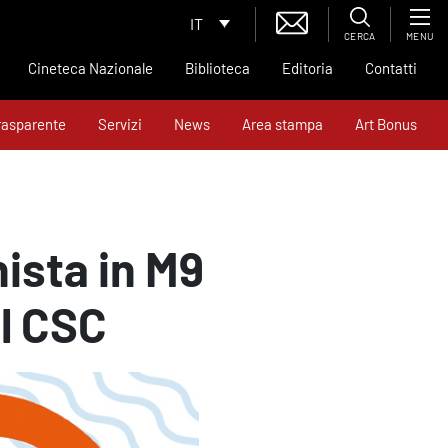
IT
CERCA
MENU
Cineteca Nazionale
Biblioteca
Editoria
Contatti
rasparente
Servizi
News
Area stampa
Art Bonus
ista in M9
el CSC