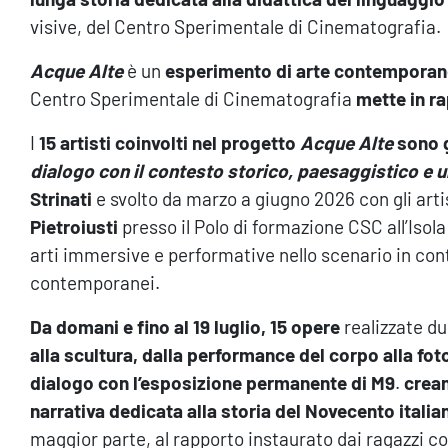
visive, del Centro Sperimentale di Cinematografia.
Acque Alte
è un
esperimento di arte contempora
Centro Sperimentale di Cinematografia
mette in ra
I
15 artisti coinvolti nel progetto
Acque Alte
sono g
dialogo con il contesto storico, paesaggistico e 
Strinati
e svolto da marzo a giugno 2026 con gli arti
Pietroiusti
presso il Polo di formazione CSC all’Isola
arti immersive e performative nello scenario in con
contemporanei.
Da domani e fino al 19 luglio, 15 opere
realizzate du
alla scultura, dalla performance del corpo alla fot
dialogo con l’esposizione permanente di M9
.
crean
narrativa dedicata alla storia del Novecento itali
maggior parte, al rapporto instaurato dai ragazzi co