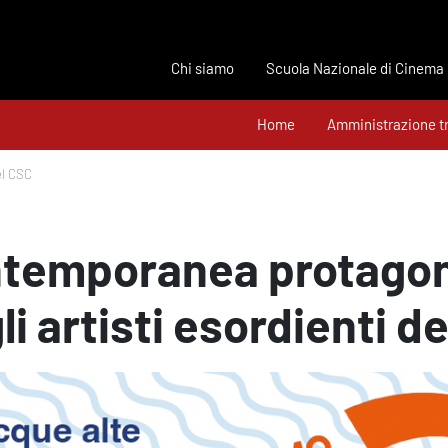
Chi siamo
Scuola Nazionale di Cinema
Home
Amministrazione t
el CSC
ntemporanea protagon
li artisti esordienti d