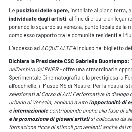
Le
posizioni delle opere
, installate al piano terra
individuate dagli artisti
, al fine di creare un legam
ponendo lo sguardo su Venezia, punto focale della r
complesso rapporto tra le comunità residenti e i fluss
L’accesso ad
ACQUE ALTE
è incluso nel biglietto d
Dichiara la Presidente
CSC Gabriella Buontempo
: “
nell’ambito del PNRR -
offre una straordinaria oppor
Sperimentale Cinematografia e la prestigiosa la Fon
all’occhiello, il Museo M9 di Mestre. Per la nostra Is
selezionati al Corso di Arti Performative in dialogo 
urbano di Venezia, abbiano avuto l’
opportunità di e
e internazionale
contribuendo anche alla fase di al
e la promozione di giovani artisti
si collocano da se
formazione ricca di stimoli provenienti anche dal 