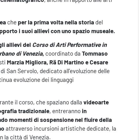
nea
che
per la prima volta nella storia
del
pporto i suoi allievi con uno spazio museale.
li allievi del
Corso di Arti Performative in
urbano di Venezia
,
coordinato da
Tommaso
sti
Marzia Migliora, Rä Di Martino e Cesare
 di San Servolo, dedicato all’evoluzione delle
tinua evoluzione dei linguaggi
rante il corso, che spaziano dalla
videoarte
ografia tradizionale
, entreranno
in
do momenti di sospensione nel fluire della
ano
attraverso incursioni artistiche dedicate, la
n la città di Venezia.