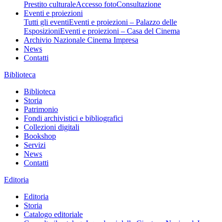
Prestito culturale
Accesso foto
Consultazione
Eventi e proiezioni
Tutti gli eventi
Eventi e proiezioni – Palazzo delle
Esposizioni
Eventi e proiezioni – Casa del Cinema
Archivio Nazionale Cinema Impresa
News
Contatti
Biblioteca
Biblioteca
Storia
Patrimonio
Fondi archivistici e bibliografici
Collezioni digitali
Bookshop
Servizi
News
Contatti
Editoria
Editoria
Storia
Catalogo editoriale