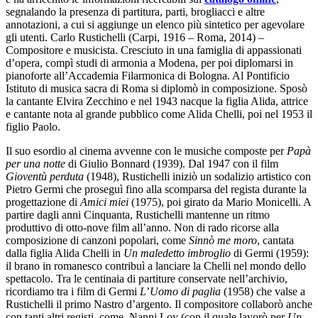
segnalando la presenza di partitura, parti, brogliacci e altre
annotazioni, a cui si aggiunge un elenco più sintetico per agevolare
gli utenti. Carlo Rustichelli (Carpi, 1916 – Roma, 2014) –
Compositore e musicista. Cresciuto in una famiglia di appassionati
d’opera, compì studi di armonia a Modena, per poi diplomarsi in
pianoforte all’Accademia Filarmonica di Bologna. Al Pontificio
Istituto di musica sacra di Roma si diplomò in composizione. Sposò
la cantante Elvira Zecchino e nel 1943 nacque la figlia Alida, attrice
e cantante nota al grande pubblico come Alida Chelli, poi nel 1953 il
figlio Paolo.
Il suo esordio al cinema avvenne con le musiche composte per
Papà
per una notte
di Giulio Bonnard (1939). Dal 1947 con il film
Gioventù perduta
(1948), Rustichelli iniziò un sodalizio artistico con
Pietro Germi che proseguì fino alla scomparsa del regista durante la
progettazione di
Amici miei
(1975), poi girato da Mario Monicelli. A
partire dagli anni Cinquanta, Rustichelli mantenne un ritmo
produttivo di otto-nove film all’anno. Non di rado ricorse alla
composizione di canzoni popolari, come
Sinnò me moro
, cantata
dalla figlia Alida Chelli in
Un maledetto imbroglio
di Germi (1959):
il brano in romanesco contribuì a lanciare la Chelli nel mondo dello
spettacolo. Tra le centinaia di partiture conservate nell’archivio,
ricordiamo tra i film di Germi
L
’
Uomo di paglia
(1958) che valse a
Rustichelli il primo Nastro d’argento. Il compositore collaborò anche
con tanti altri registi, come, Nanni Loy (con il quale lavorò per
Un