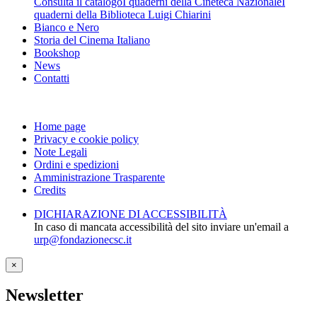
Consulta il catalogo
I quaderni della Cineteca Nazionale
I
quaderni della Biblioteca Luigi Chiarini
Bianco e Nero
Storia del Cinema Italiano
Bookshop
News
Contatti
Home page
Privacy e cookie policy
Note Legali
Ordini e spedizioni
Amministrazione Trasparente
Credits
DICHIARAZIONE DI ACCESSIBILITÀ
In caso di mancata accessibilità del sito inviare un'email a
urp@fondazionecsc.it
×
Newsletter