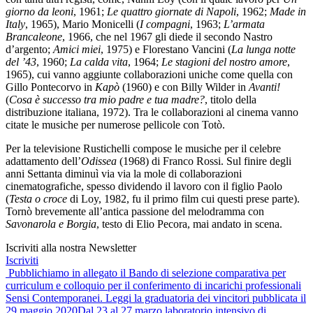
giorno da leoni
, 1961;
Le quattro giornate di Napoli
, 1962;
Made in
Italy
, 1965), Mario Monicelli (
I compagni
, 1963;
L’armata
Brancaleone
, 1966, che nel 1967 gli diede il secondo Nastro
d’argento;
Amici miei
, 1975) e Florestano Vancini (
La lunga notte
del ’43
, 1960;
La calda vita
, 1964;
Le stagioni del nostro amore
,
1965), cui vanno aggiunte collaborazioni uniche come quella con
Gillo Pontecorvo in
Kapò
(1960) e con Billy Wilder in
Avanti!
(
Cosa è successo tra mio padre e tua madre?
, titolo della
distribuzione italiana, 1972). Tra le collaborazioni al cinema vanno
citate le musiche per numerose pellicole con Totò.
Per la televisione Rustichelli compose le musiche per il celebre
adattamento dell’
Odissea
(1968) di Franco Rossi. Sul finire degli
anni Settanta diminuì via via la mole di collaborazioni
cinematografiche, spesso dividendo il lavoro con il figlio Paolo
(
Testa o croce
di Loy, 1982, fu il primo film cui questi prese parte).
Tornò brevemente all’antica passione del melodramma con
Savonarola e Borgia
, testo di Elio Pecora, mai andato in scena.
Iscriviti alla nostra Newsletter
Iscriviti
Navigazione
Pubblichiamo in allegato il Bando di selezione comparativa per
curriculum e colloquio per il conferimento di incarichi professionali
articoli
Sensi Contemporanei. Leggi la graduatoria dei vincitori pubblicata il
29 maggio 2020
Dal 23 al 27 marzo laboratorio intensivo di