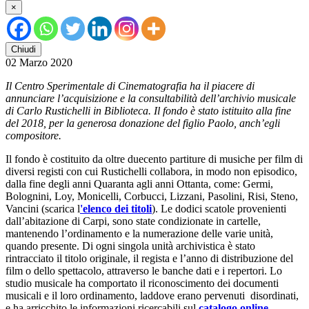
×
Chiudi
02 Marzo 2020
Il Centro Sperimentale di Cinematografia ha il piacere di
annunciare l’acquisizione e la consultabilità dell’archivio musicale
di Carlo Rustichelli in Biblioteca. Il fondo è stato istituito alla fine
del 2018, per la generosa donazione del figlio Paolo, anch’egli
compositore.
Il fondo è costituito da oltre duecento partiture di musiche per film di
diversi registi con cui Rustichelli collabora, in modo non episodico,
dalla fine degli anni Quaranta agli anni Ottanta, come: Germi,
Bolognini, Loy, Monicelli, Corbucci, Lizzani, Pasolini, Risi, Steno,
Vancini (scarica l
'elenco dei titoli
). Le dodici scatole provenienti
dall’abitazione di Carpi, sono state condizionate in cartelle,
mantenendo l’ordinamento e la numerazione delle varie unità,
quando presente. Di ogni singola unità archivistica è stato
rintracciato il titolo originale, il regista e l’anno di distribuzione del
film o dello spettacolo, attraverso le banche dati e i repertori. Lo
studio musicale ha comportato il riconoscimento dei documenti
musicali e il loro ordinamento, laddove erano pervenuti disordinati,
e ha arricchito le informazioni ricercabili sul
catalogo online
,