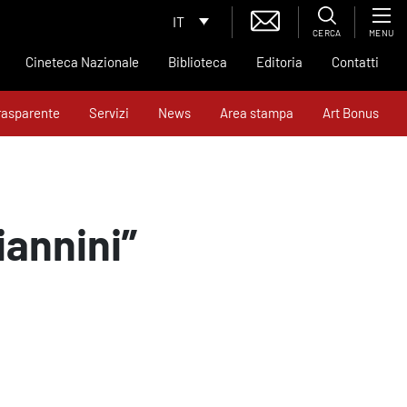
IT
CERCA
MENU
Cineteca Nazionale
Biblioteca
Editoria
Contatti
rasparente
Servizi
News
Area stampa
Art Bonus
iannini”