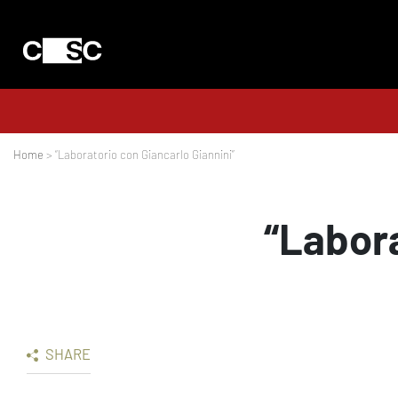
Home
> “Laboratorio con Giancarlo Giannini”
“Labora
SHARE