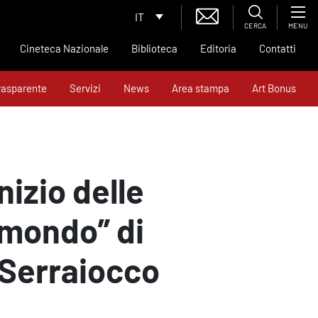
IT
CERCA
MENU
Cineteca Nazionale
Biblioteca
Editoria
Contatti
rasparente
Servizi
News
Area stampa
Art Bonus
izio delle
 mondo” di
 Serraiocco