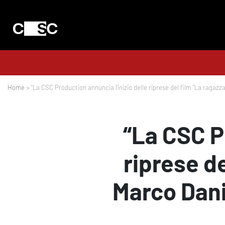
Home
> “La CSC Production annuncia l’inizio delle riprese del film “La ragaz
“La CSC P
riprese d
Marco Dani