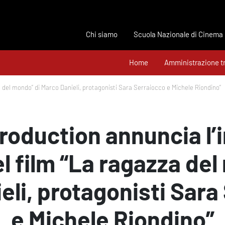
Chi siamo
Scuola Nazionale di Cinema
Home
Amministrazione t
za del mondo” di Marco Danieli, protagonisti Sara Serraiocco e Michele Riondino”
roduction annuncia l’in
el film “La ragazza del
eli, protagonisti Sara
e Michele Riondino”