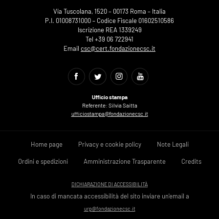
Via Tuscolana, 1520 – 00173 Roma – Italia
P.I. 01008731000 – Codice Fiscale 01602510586
Iscrizione REA 1339249
Tel +39 06 722941
Email
csc@cert.fondazionecsc.it
Ufficio stampa
Referente: Silvia Saitta
ufficiostampa@fondazionecsc.it
Home page
Privacy e cookie policy
Note Legali
Ordini e spedizioni
Amministrazione Trasparente
Credits
DICHIARAZIONE DI ACCESSIBILITÀ
In caso di mancata accessibilità del sito inviare un'email a
urp@fondazionecsc.it