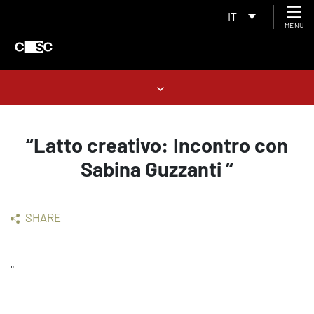
IT
MENU
“Latto creativo: Incontro con
Sabina Guzzanti “
SHARE
"