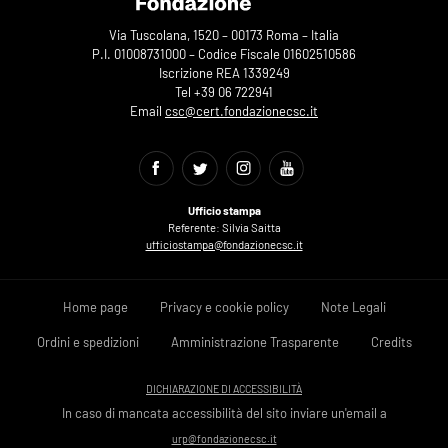
Via Tuscolana, 1520 – 00173 Roma – Italia
P.I. 01008731000 – Codice Fiscale 01602510586
Iscrizione REA 1339249
Tel +39 06 722941
Email
csc@cert.fondazionecsc.it
Ufficio stampa
Referente: Silvia Saitta
ufficiostampa@fondazionecsc.it
Home page
Privacy e cookie policy
Note Legali
Ordini e spedizioni
Amministrazione Trasparente
Credits
DICHIARAZIONE DI ACCESSIBILITÀ
In caso di mancata accessibilità del sito inviare un'email a
urp@fondazionecsc.it