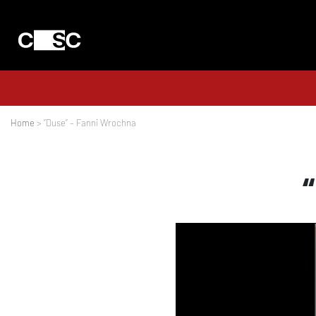
Home
> “Duse” – Fanni Wrochna