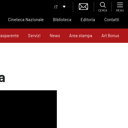
IT
CERCA
MENU
Cineteca Nazionale
Biblioteca
Editoria
Contatti
rasparente
Servizi
News
Area stampa
Art Bonus
a