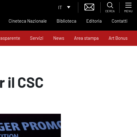
IT
CERCA
MENU
Cineteca Nazionale
Biblioteca
Editoria
Contatti
rasparente
Servizi
News
Area stampa
Art Bonus
 il CSC