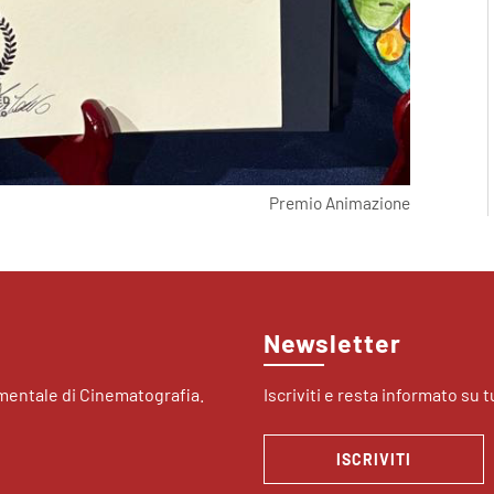
Premio Animazione
Newsletter
imentale di Cinematografia.
Iscriviti e resta informato su tu
ISCRIVITI