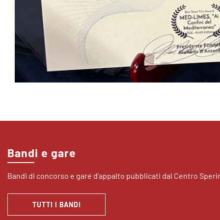
Bandi e gare
Bandi di concorso e gare d’appalto pubblicati dal Centro Sper
TUTTI I BANDI