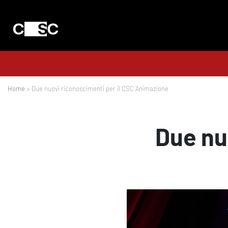
Home
> Due nuovi riconoscimenti per il CSC Animazione
Due nu