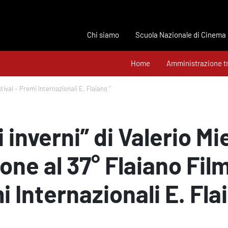
Chi siamo
Scuola Nazionale di Cinema
Home
Amministrazione t
stival – Premi Internazionali E. Flaiano “
 inverni” di Valerio Mie
ne al 37° Flaiano Film
 Internazionali E. Fla