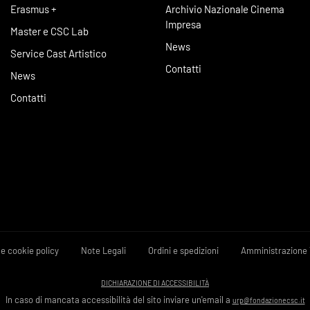
Erasmus +
Archivio Nazionale Cinema
Impresa
Master e CSC Lab
News
Service Cast Artistico
Contatti
News
Contatti
 e cookie policy
Note Legali
Ordini e spedizioni
Amministrazione 
DICHIARAZIONE DI ACCESSIBILITÀ
In caso di mancata accessibilità del sito inviare un'email a
urp@fondazionecsc.it