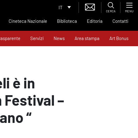
IT
CERCA
MENU
Cineteca Nazionale
Biblioteca
Editoria
Contatti
rasparente
Servizi
News
Area stampa
Art Bonus
li è in
 Festival –
iano “