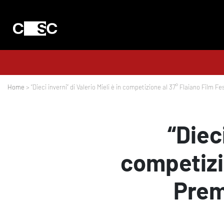
Home
> “Dieci inverni” di Valerio Mieli è in competizione al 37° Flaiano Film Fe
“Dieci
competizio
Premi