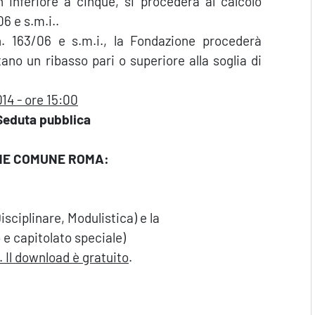
inferiore a cinque, si procederà al calcolo
06 e s.m.i..
. 163/06 e s.m.i., la Fondazione procederà
ano un ribasso pari o superiore alla soglia di
14 - ore 15:00
Seduta pubblica
INE COMUNE ROMA:
sciplinare, Modulistica) e la
e capitolato speciale)
 Il download è gratuito
.