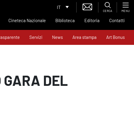
IT
CERCA
MENU
Cineteca Nazionale
Biblioteca
Editoria
Contatti
rasparente
Servizi
News
Area stampa
Art Bonus
O GARA DEL