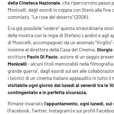
della Cineteca Nazionale
, che ripercorrono passo pa
Monicelli, dagli esordi in coppia con Steno alla fine d
commiato, "Le rose del deserto" (2006).
Era già possibile "vedere" questa straordinaria stori
della mostra con la regia di Stefano Landini e agli
di Monicelli, accompagnati da un anomalo "Virgilio" 
insieme al direttore della Casa del Cinema,
Giorgio
scrittore
Paolo Di Paolo
, autore di un saggio prese
Monicelli
- alcuni titoli memorabili nella filmografi
grande guerra", dagli esordi sul set alle collaborazion
i tecnici di un cinema italiano applaudito in tutto i
visitabile ogni giorno dal lunedì al venerdì tra le 1
contingentato e in perfetta sicurezza.
Rimane invariato
l'appuntamento, ogni lunedì, sui
(Facebook, Twitter, Instagram) e sui profili Faceb