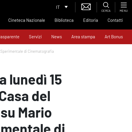
IT
CERCA
MENU
Cineteca Nazionale
Biblioteca
Editoria
Contatti
rasparente
Servizi
News
Area stampa
Art Bonus
ro Sperimentale di Cinematografia
a lunedì 15
 Casa del
 su Mario
imentale di