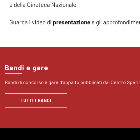
e della Cineteca Nazionale.
Guarda i video di
presentazione
e gli approfondime
Bandi e gare
Bandi di concorso e gare d’appalto pubblicati dal Centro Sper
TUTTI I BANDI