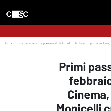
Home
> Primi passi verso la presenza! Da lunedì 15 febbraio si potrà visitar
Primi pass
febbraio
Cinema, 
Monicelli 