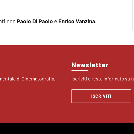
nti con
Paolo Di Paolo
e
Enrico Vanzina
.
Newsletter
imentale di Cinematografia.
Iscriviti e resta informato su tu
ISCRIVITI