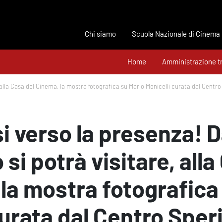
Chi siamo
Scuola Nazionale di Cinema
Home
Amministrazione t
e, alla Casa del Cinema, la mostra fotografica su Mario Monicelli curata dal Cent
i verso la presenza! D
 si potrà visitare, alla
la mostra fotografica
curata dal Centro Sper