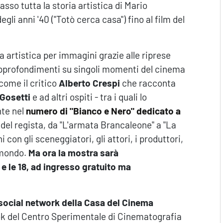
sso tutta la storia artistica di Mario
egli anni '40 ("Totò cerca casa") fino al film del
a artistica per immagini grazie alle riprese
 approfondimenti su singoli momenti del cinema
come il critico
Alberto Crespi
che racconta
 Gosetti
e ad altri ospiti - tra i quali lo
nte nel
numero di "Bianco e Nero" dedicato a
a del regista, da "L'armata Brancaleone" a "La
i con gli sceneggiatori, gli attori, i produttori,
l mondo.
Ma ora la mostra sarà
0 e le 18, ad ingresso gratuito ma
 social network della Casa del Cinema
ook del Centro Sperimentale di Cinematografia