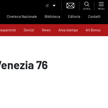
IT
CERCA
MENU
Cineteca Nazionale
Biblioteca
Editoria
Contatti
rasparente
Servizi
News
Area stampa
Art Bonus
Venezia 76