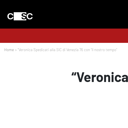
Home
> “Veronica Spedicati alla SIC di Venezia 76 con “Il nostro tempo”
“Veronica