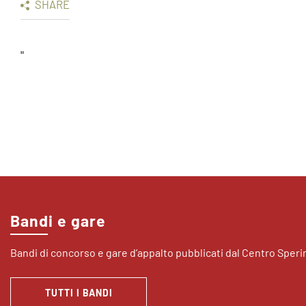
SHARE
"
Bandi e gare
Bandi di concorso e gare d’appalto pubblicati dal Centro Sper
TUTTI I BANDI