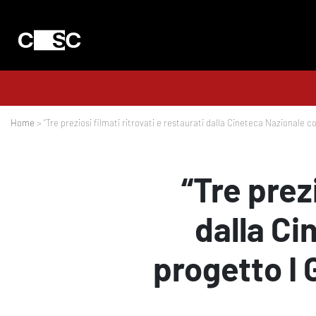
Home
> “Tre preziosi filmati ritrovati e restaurati dalla Cineteca Nazionale conc
“Tre prezi
dalla Ci
progetto I 