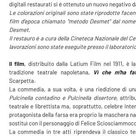
digitali restaurati si è ottenuto un nuovo negativo d
Le colorazioni originali sono state riprodotte face
film d'epoca chiamato "metodo Desmet" dal nome d
Desmet.
Il restauro è a cura della Cineteca Nazionale del C
lavorazioni sono state eseguite presso il laboratori
Il film
, distribuito dalla Latium Film nel 1911, è 
tradizione teatrale napoletana,
Vì che m'ha fa
Scarpetta.
La commedia, a sua volta, è una riedizione di un
Pulcinella contadino e Pulcinella disertore
, attri
teatrale e librettista ma, soprattutto, celebre inte
protagonista della farsa era proprio la maschera n
sostituì con il personaggio di Felice Sciosciammoc
La commedia in tre atti riprendeva il classico te