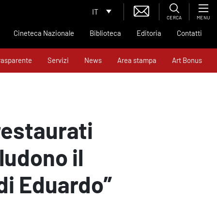
IT
CERCA
MENU
Cineteca Nazionale
Biblioteca
Editoria
Contatti
rasparente
Servizi
News
Area stampa
Art Bonus
 restaurati
ludono il
 di Eduardo”