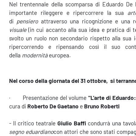
Nel trentennale della scomparsa di Eduardo De F
importante rileggere e ripercorrere la sua
ar
di
pensiero
attraverso una ricognizione e una re
visuale
(in cui accanto alla sua idea e pratica di 
svolto un ruolo non secondario rispetto alla sua
ripercorrendo e ripensando così il suo contri
della
modernità
europea.
Nel corso della giornata del 31 ottobre, si terranno
· Presentazione del volume
"L'arte di Eduardo
cura di
Roberto De Gaetano
e
Bruno Roberti
- Il critico teatrale
Giulio Baffi
condurrà una tavo
segno eduardiano
con attori che sono stati compa