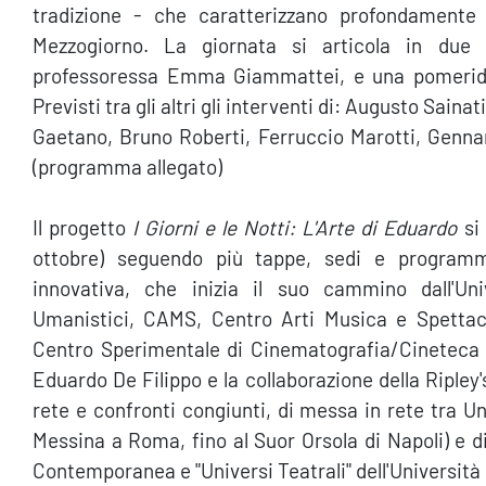
tradizione - che caratterizzano profondamente 
Mezzogiorno. La giornata si articola in due 
professoressa Emma Giammattei, e una pomeridia
Previsti tra gli altri gli interventi di: Augusto Sai
Gaetano, Bruno Roberti, Ferruccio Marotti, Gennar
(programma allegato)
Il progetto
I Giorni e le Notti: L'Arte di Eduardo
si 
ottobre) seguendo più tappe, sedi e program
innovativa, che inizia il suo cammino dall'Uni
Umanistici, CAMS, Centro Arti Musica e Spettaco
Centro Sperimentale di Cinematografia/Cineteca N
Eduardo De Filippo e la collaborazione della Ripley'
rete e confronti congiunti, di messa in rete tra Un
Messina a Roma, fino al Suor Orsola di Napoli) e d
Contemporanea e "Universi Teatrali" dell'Università