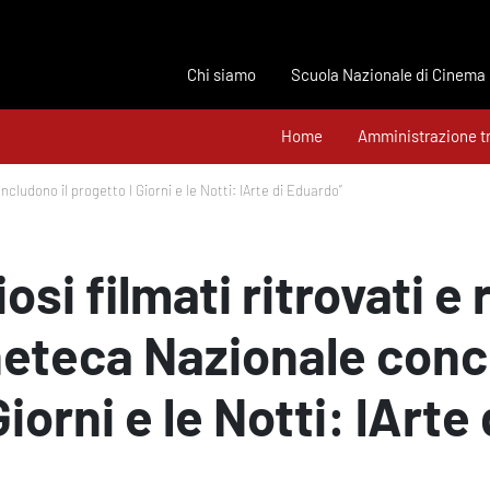
Chi siamo
Scuola Nazionale di Cinema
Home
Amministrazione t
ludono il progetto I Giorni e le Notti: lArte di Eduardo”
osi filmati ritrovati e
neteca Nazionale conc
Giorni e le Notti: lArte