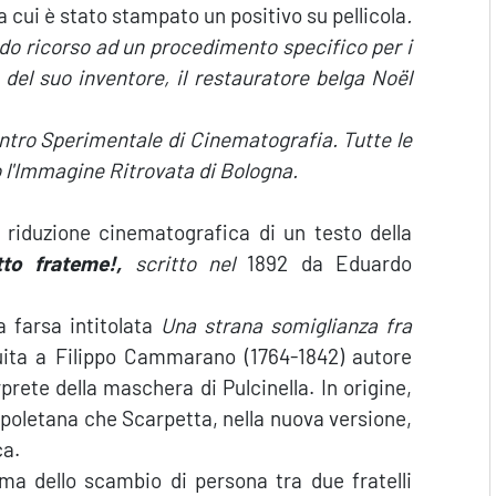
a cui è stato stampato un positivo su pellicola
.
ndo ricorso ad un procedimento specifico per i
el suo inventore, il restauratore belga Noël
entro Sperimentale di Cinematografia. Tutte le
o l'Immagine Ritrovata di Bologna.
la riduzione cinematografica di un testo della
tto frateme!
,
scritto nel
1892 da Eduardo
a farsa intitolata
Una strana somiglianza fra
buita a Filippo Cammarano (1764-1842) autore
rprete della maschera di Pulcinella. In origine,
apoletana che Scarpetta, nella nuova versione,
ca.
ma dello scambio di persona tra due fratelli