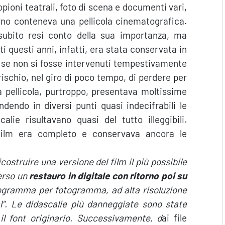
oni teatrali, foto di scena e documenti vari,
rno conteneva una pellicola cinematografica.
 subito resi conto della sua importanza, ma
ti questi anni, infatti, era stata conservata in
, se non si fosse intervenuti tempestivamente
rischio, nel giro di poco tempo, di perdere per
 pellicola, purtroppo, presentava moltissime
ndendo in diversi punti quasi indecifrabili le
ie risultavano quasi del tutto illeggibili.
 film era completo e conservava ancora le
icostruire una versione del film il più possibile
verso un
restauro in digitale
con ritorno poi su
togramma per fotogramma, ad alta risoluzione
al". Le didascalie più danneggiate sono state
 il font originario. Successivamente, d
ai file