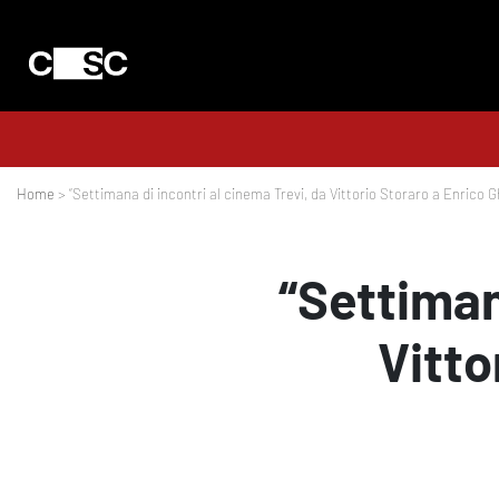
Home
> “Settimana di incontri al cinema Trevi, da Vittorio Storaro a Enrico G
“Settiman
Vitto