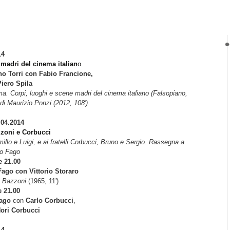
14
madri del cinema italian
o
o Torri con Fabio Francione,
iero Spila
ma. Corpi, luoghi e scene madri del cinema italiano (Falsopiano,
di Maurizio Ponzi (2012, 108').
.04.2014
zzoni e Corbucci
llo e Luigi, e ai fratelli Corbucci, Bruno e Sergio. Rassegna a
o Fago
e 21.00
ago con Vittorio Storaro
o Bazzoni
(1965, 11')
e 21.00
ago
con
Carlo Corbucci
,
ori Corbucci
14