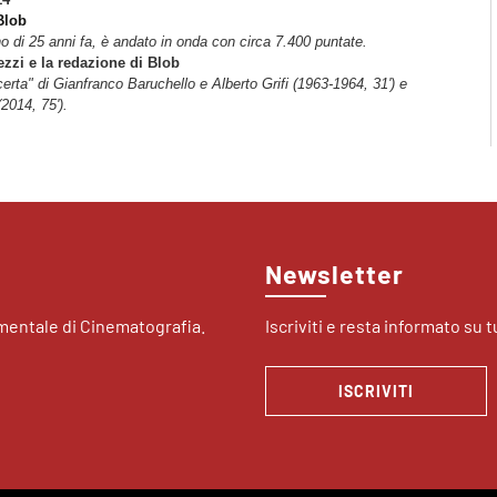
Blob
o di 25 anni fa, è andato in onda con circa 7.400 puntate.
ezzi e la redazione di Blob
incerta" di Gianfranco Baruchello e Alberto Grifi (1963-1964, 31') e
2014, 75').
Newsletter
imentale di Cinematografia.
Iscriviti e resta informato su tu
ISCRIVITI