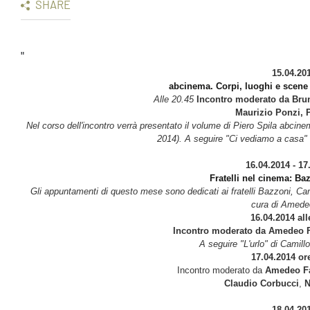
SHARE
"
15.04.20
abcinema. Corpi, luoghi e scene 
Alle 20.45
Incontro moderato da Brun
Maurizio Ponzi, P
Nel corso dell'incontro verrà presentato il volume di Piero Spila abcine
2014). A seguire "Ci vediamo a casa" 
16.04.2014 - 17
Fratelli nel cinema: Ba
Gli appuntamenti di questo mese sono dedicati ai fratelli Bazzoni, Cami
cura di Amede
16.04.2014 all
Incontro moderato da Amedeo F
A seguire "L'urlo" di Camill
17.04.2014 or
Incontro moderato da
Amedeo F
Claudio Corbucci
,
N
18.04.20