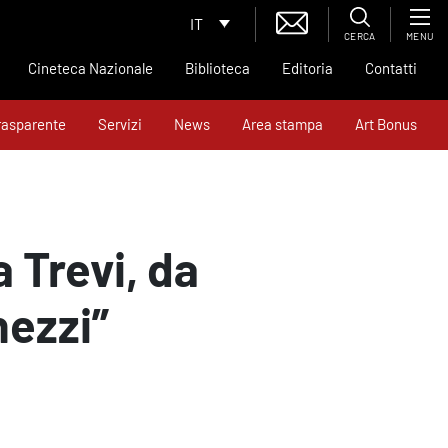
IT
CERCA
MENU
Cineteca Nazionale
Biblioteca
Editoria
Contatti
rasparente
Servizi
News
Area stampa
Art Bonus
 Trevi, da
hezzi”