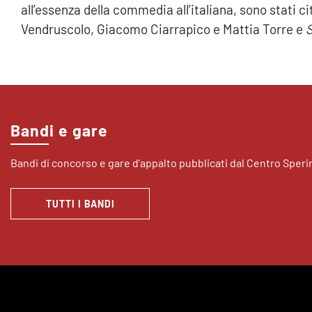
all’essenza della commedia all’italiana, sono stati ci
Vendruscolo, Giacomo Ciarrapico e Mattia Torre e
S
Bandi e gare
Bandi di concorso e gare d’appalto pubblicati dal Centro Sper
TUTTI I BANDI