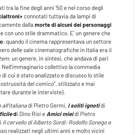
i tra la fine degli anni ‘50 e nel corso degli
cialtroni»
connotati tuttavia da lampi di
icamente dalla
morte di alcuni dei personaggi
ate con uno stile drammatico. E’ un genere che
no
: quando il cinema rappresentava un settore
ero delle sale cinematografiche in Italia era il
stem
; un genere, in sintesi, che andava di pari
. Nell’immaginario collettivo la commedia
 di cui è stato analizzato e discusso lo stile
mostruosità del comico”, stilizzato e mai
tare durante le interviste).
 all’italiana
di Pietro Germi,
I soliti ignoti
di
ficile
d
i Dino Risi e
Amici miei
di Pietro
ti
Il cervello di Alberto Sordi: Rodolfo Sonego e
sso realizzati negli ultimi anni e molto vicini