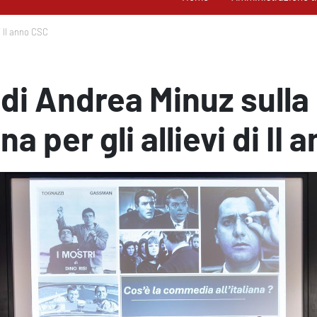
i II anno CSC
 di Andrea Minuz sull
iana per gli allievi di II