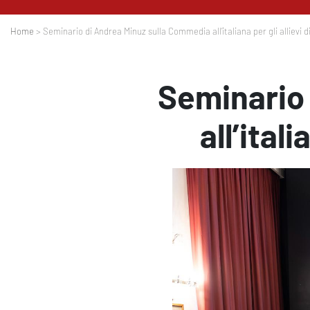
Home
> Seminario di Andrea Minuz sulla Commedia all’italiana per gli allievi d
Seminario
all’ital