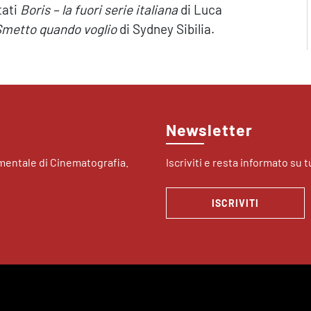
tati
Boris – la fuori serie italiana
di Luca
metto quando voglio
di Sydney Sibilia.
Newsletter
imentale di Cinematografia.
Iscriviti e resta informato su tu
ISCRIVITI