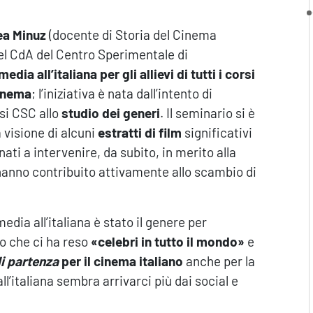
ea Minuz
(docente di Storia del Cinema
el CdA del Centro Sperimentale di
ia all’italiana per gli allievi di tutti i corsi
Cinema
; l’iniziativa è nata dall’intento di
rsi CSC allo
studio dei generi
. Il seminario si è
la visione di alcuni
estratti di film
significativi
ati a intervenire, da subito, in merito alla
 hanno contribuito attivamente allo scambio di
dia all’italiana è stato il genere per
lo che ci ha reso
«celebri in tutto il mondo
»
e
i partenza
per il cinema italiano
anche per la
ll’italiana sembra arrivarci più dai social e