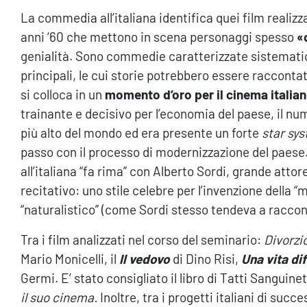
La commedia all’italiana identifica quei film realizzat
anni ‘60 che mettono in scena personaggi spesso
«
genialità. Sono commedie caratterizzate sistemat
principali, le cui storie potrebbero essere raccont
si colloca in un
momento d’oro per il cinema italia
trainante e decisivo per l’economia del paese, il num
più alto del mondo ed era presente un forte
star sy
passo con il processo di modernizzazione del paese
all’italiana “fa rima” con Alberto Sordi, grande attore
recitativo: uno stile celebre per l’invenzione della “
“naturalistico” (come Sordi stesso tendeva a raccon
Tra i film analizzati nel corso del seminario:
Divorzio
Mario Monicelli, il
Il vedovo
di Dino Risi,
Una vita dif
Germi. E’ stato consigliato il libro di Tatti Sanguine
il suo cinema.
Inoltre, tra i progetti italiani di succe