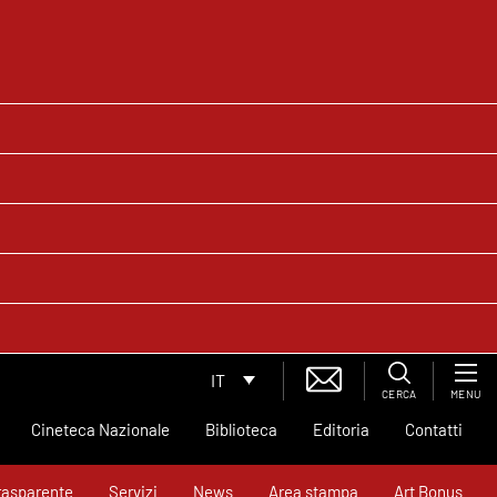
IT
CERCA
MENU
Cineteca Nazionale
Biblioteca
Editoria
Contatti
rasparente
Servizi
News
Area stampa
Art Bonus