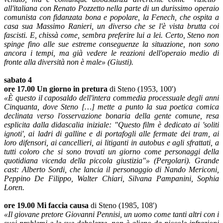
all'italiana con Renato Pozzetto nella parte di un durissimo operaio
comunista con fidanzata bona e popolare, la Fenech, che ospita a
casa sua Massimo Ranieri, un diverso che se l'è vista brutta coi
fascisti. E, chissà come, sembra preferire lui a lei. Certo, Steno non
spinge fino alle sue estreme conseguenze la situazione, non sono
ancora i tempi, ma già vedere le reazioni dell'operaio medio di
fronte alla diversità non è male» (Giusti).
sabato 4
ore 17.00 Un giorno in pretura
di Steno (1953, 100')
«È questo il caposaldo dell'intera commedia processuale degli anni
Cinquanta, dove Steno […] mette a punto la sua poetica comica
declinata verso l'osservazione bonaria della gente comune, resa
esplicita dalla didascalia iniziale: "Questo film è dedicato ai 'soliti
ignoti', ai ladri di galline e di portafogli alle fermate dei tram, ai
loro difensori, ai cancellieri, ai litiganti in autobus e agli sfrattati, a
tutti coloro che si sono trovati un giorno come personaggi della
quotidiana vicenda della piccola giustizia"» (Pergolari). Grande
cast: Alberto Sordi, che lancia il personaggio di Nando Mericoni,
Peppino De Filippo, Walter Chiari, Silvana Pampanini, Sophia
Loren.
ore 19.00 Mi faccia causa
di Steno (1985, 108')
«Il giovane pretore Giovanni Pennisi, un uomo come tanti altri con i