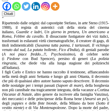
Chiudi
"
Ripartendo dalle origini: dal capostipite Stefano, in arte Steno (1915-
1988), il regista di autentici cult della storia del cinema
italiano,
Guardie e ladri
,
Un giorno in pretura
,
Un americano a
Roma
,
Febbre da cavallo
. Il dissacrante fustigatore dei vizi italici,
trasformati in esilaranti virtù cinematografiche, il creatore di gags, di
titoli indimenticabili (
Susanna tutta panna
,
I tartassati
,
Il vichingo
venuto dal sud
,
La patata bollente
,
Fico d'India
), di geniali parodie
(
A noi piace freddo...!!
,
Psychosissimo
), di celebre serie
(i
Piedone
con Bud Spencer), persino di generi (
La polizia
ringrazia
, che diede vita alla lunga stagione dei polizieschi
all'italiana).
I figli Carlo e Enrico ne hanno raccolto il testimone, affiancandolo
nella metà degli anni Settanta e lungo gli anni Ottanta, il decennio
che più di qualsiasi altro autore hanno saputo descrivere. Il decennio
delle nostalgie per i tempi passati (
Sapore di mare
), della borghesia
non più cannibale ma tragicamente integrata, della vacanze a Cortina
(
Vacanze di Natale
, altro genere da iscrivere alla famiglia Vanzina),
dei meccanici e delle principesse della Roma bene (
Amarsi un po'
),
degli
yuppies
e delle
finte bionde
, della Milano da bere (
Sotto il
vestito niente
) e di
Via Montenapoleone
. Dopo la morte del padre,