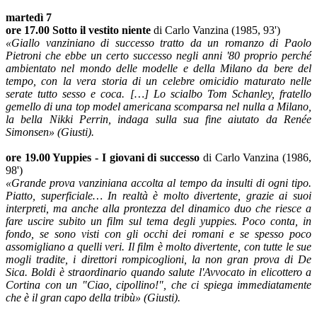
martedì 7
ore 17.00 Sotto il vestito niente
di Carlo Vanzina (1985, 93')
«Giallo vanziniano di successo tratto da un romanzo di Paolo
Pietroni che ebbe un certo successo negli anni '80 proprio perché
ambientato nel mondo delle modelle e della Milano da bere del
tempo, con la vera storia di un celebre omicidio maturato nelle
serate tutto sesso e coca. […] Lo scialbo Tom Schanley, fratello
gemello di una top model americana scomparsa nel nulla a Milano,
la bella Nikki Perrin, indaga sulla sua fine aiutato da Renée
Simonsen» (Giusti).
ore 19.00 Yuppies - I giovani di successo
di Carlo Vanzina (1986,
98')
«Grande prova vanziniana accolta al tempo da insulti di ogni tipo.
Piatto, superficiale… In realtà è molto divertente, grazie ai suoi
interpreti, ma anche alla prontezza del dinamico duo che riesce a
fare uscire subito un film sul tema degli yuppies. Poco conta, in
fondo, se sono visti con gli occhi dei romani e se spesso poco
assomigliano a quelli veri. Il film è molto divertente, con tutte le sue
mogli tradite, i direttori rompicoglioni, la non gran prova di De
Sica. Boldi è straordinario quando salute l'Avvocato in elicottero a
Cortina con un "Ciao, cipollino!", che ci spiega immediatamente
che è il gran capo della tribù» (Giusti).