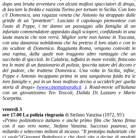
dopo una brutta avventura con alcuni mafiosi spacciatori di droga,
di lasciare la fredda e razzista Torino per tornare in Sicilia. Con loro
c'è Domenica, una ragazza veneta che Antonio ha strappato dalle
grinfie di un "protettore". Lasciato il capoluogo piemontese con
l'auto di Peppe, i tre danno un passaggio alla famiglia di un
infuriato commendatore appiedato dagli scioperi, confidando in una
lauta mancia che non verrà. Miglior sorte non hanno in Toscana,
con una danarosa nobildonna che ha preteso il loro aiuto e con lo
zio scultore di Domenica. Raggiunta Roma, vengono coinvolti in
una rapina, dalla quale non traggono altro vantaggio che un
sacchetto di spiccioli. In Calabria, tuffatisi in mare svestiti, finiscono
tra le mani di un funzionario di polizia, ipocrita tutore del decoro e
del pudore, che trattiene Domenica. Una volta in Sicilia, infine,
Peppe e Antonio incappano prima in una sanguinosa faida tra le
loro famiglie e, poi in un boss mafioso deciso a ucciderli per quella
storia di droga» (
www.cinematografo.it
). Road-movie all'italiana
con un giovanissimo Teo Teocoli, Dalida Di Lazzaro e Mario
Scarpetta.
venerdì 3
ore 17.00 La polizia ringrazia
di Stefano Vanzina (1972, 95')
«Primo poliziottesco italiano e anche primo film che Steno firma
con il suo vero nome, Stefano Vanzina. Successo pauroso, un
miliardo e settecento milioni di incasso. "Il prototipo industriale che
ci vuole"(Giovanni Buttafava) e che darà vita a decine di prodotti