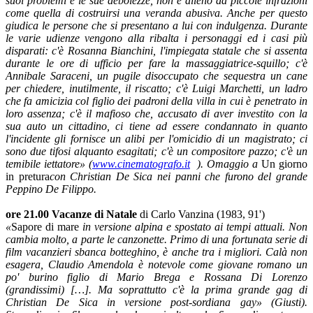
suoi problemi e le sue debolezze, non è alieno da piccole infrazioni
come quella di costruirsi una veranda abusiva. Anche per questo
giudica le persone che si presentano a lui con indulgenza. Durante
le varie udienze vengono alla ribalta i personaggi ed i casi più
disparati: c'è Rosanna Bianchini, l'impiegata statale che si assenta
durante le ore di ufficio per fare la massaggiatrice-squillo; c'è
Annibale Saraceni, un pugile disoccupato che sequestra un cane
per chiedere, inutilmente, il riscatto; c'è Luigi Marchetti, un ladro
che fa amicizia col figlio dei padroni della villa in cui è penetrato in
loro assenza; c'è il mafioso che, accusato di aver investito con la
sua auto un cittadino, ci tiene ad essere condannato in quanto
l'incidente gli fornisce un alibi per l'omicidio di un magistrato; ci
sono due tifosi alquanto esagitati; c'è un compositore pazzo; c'è un
temibile iettatore» (
www.cinematografo.it
). Omaggio a
Un giorno
in pretura
con Christian De Sica nei panni che furono del grande
Peppino De Filippo.
ore 21.00 Vacanze di Natale
di Carlo Vanzina (1983, 91')
«
Sapore di mare
in versione alpina e spostato ai tempi attuali. Non
cambia molto, a parte le canzonette. Primo di una fortunata serie di
film vacanzieri sbanca botteghino, è anche tra i migliori. Calà non
esagera, Claudio Amendola è notevole come giovane romano un
po' burino figlio di Mario Brega e Rossana Di Lorenzo
(grandissimi) […]. Ma soprattutto c'è la prima grande gag di
Christian De Sica in versione post-sordiana gay» (Giusti).