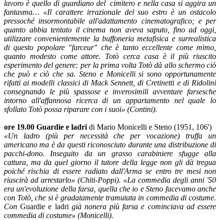
lavoro è quello di guardiano del cimitero e nella casa si aggira un
fantasma…
«
Il carattere irrazionale del suo estro è un ostacolo
pressoché insormontabile all'adattamento cinematografico; e per
quanto abbia tentato il cinema non aveva saputo, fino ad oggi,
utilizzare convenientemente la buffoneria metafisica e surrealistica
di questo popolare "farceur" che è tanto eccellente come mimo,
quanto modesto come attore. Totò cerca casa è il più riuscito
esperimento del genere: per la prima volta Totò dà allo schermo ciò
che può e ciò che sa. Steno e Monicelli si sono opportunamente
rifatti ai modelli classici di Mack Sennett, di Cretinetti e di Ridolini
consegnando le più spassose e inverosimili avventure farsesche
intorno all'affannosa ricerca di un appartamento nel quale lo
sfollato Totò possa riparare con i suoi
» (Contini)
.
ore 19.00 Guardie e ladri
di Mario Monicelli e Steno (1951, 106')
«Un ladro (più per necessità che per vocazione) truffa un
americano ma è da questi riconosciuto durante una distribuzione di
pacchi-dono. Inseguito da un grasso carabiniere sfugge alla
cattura, ma da quel giorno il tutore della legge non gli dà tregua
poiché rischia di essere radiato dall'Arma se entro tre mesi non
riuscirà ad arrestarlo» (Chiti-Poppi).
«La commedia degli anni '50
era un'evoluzione della farsa, quella che io e Steno facevamo anche
con Totò, che si è gradatamente tramutata in commedia di costume.
Con
Guardie e ladri
già non
era più farsa e cominciava ad essere
commedia di costume» (Monicelli).