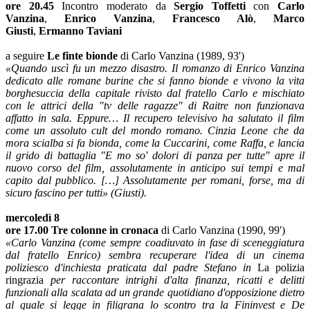
ore 20.45
Incontro moderato da
Sergio Toffetti
con
Carlo
Vanzina
,
Enrico Vanzina
,
Francesco Alò
,
Marco
Giusti
,
Ermanno Taviani
a seguire
Le finte bionde
di Carlo Vanzina (1989, 93')
«Quando uscì fu un mezzo disastro. Il romanzo di Enrico Vanzina
dedicato alle romane burine che si fanno bionde e vivono la vita
borghesuccia della capitale rivisto dal fratello Carlo e mischiato
con le attrici della "tv delle ragazze" di Raitre non funzionava
affatto in sala. Eppure… Il recupero televisivo ha salutato il film
come un assoluto cult del mondo romano. Cinzia Leone che da
mora scialba si fa bionda, come la Cuccarini, come Raffa, e lancia
il grido di battaglia "E mo so' dolori di panza per tutte" apre il
nuovo corso del film, assolutamente in anticipo sui tempi e mal
capito dal pubblico. […] Assolutamente per romani, forse, ma di
sicuro fascino per tutti» (Giusti).
mercoledì 8
ore 17.00 Tre colonne in cronaca
di Carlo Vanzina (1990, 99')
«Carlo Vanzina (come sempre coadiuvato in fase di sceneggiatura
dal fratello Enrico) sembra recuperare l'idea di un cinema
poliziesco d'inchiesta praticata dal padre Stefano in
La polizia
ringrazia
per raccontare intrighi d'alta finanza, ricatti e delitti
funzionali alla scalata ad un grande quotidiano d'opposizione dietro
al quale si legge in filigrana lo scontro tra la Fininvest e De