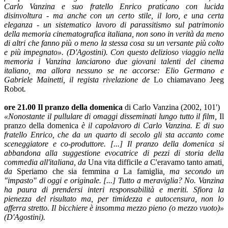
Carlo Vanzina e suo fratello Enrico praticano con lucida
disinvoltura - ma anche con un certo stile, il loro, e una certa
eleganza - un sistematico lavoro di parassitismo sul patrimonio
della memoria cinematografica italiana, non sono in verità da meno
di altri che fanno più o meno la stessa cosa su un versante più colto
e più impegnato». (D'Agostini). Con questo delizioso viaggio nella
memoria i Vanzina lanciarono due giovani talenti del cinema
italiano, ma allora nessuno se ne accorse: Elio Germano e
Gabriele Mainetti, il regista rivelazione de
Lo chiamavano Jeeg
Robot
.
ore 21.00 Il pranzo della domenica
di Carlo Vanzina (2002, 101')
«Nonostante il pullulare di omaggi disseminati lungo tutto il film,
Il
pranzo della domenica
è il capolavoro di Carlo Vanzina. E di suo
fratello Enrico, che da un quarto di secolo gli sta accanto come
sceneggiatore e co-produttore. [...] Il pranzo della domenica si
abbandona alla suggestione evocatrice di pezzi di storia della
commedia all'italiana, da
Una vita difficile
a
C'eravamo tanto amati
,
da
Speriamo che sia femmina
a
La famiglia
, ma secondo un
"impasto" di oggi e originale. [...] Tutto a meraviglia? No. Vanzina
ha paura di prendersi interi responsabilità e meriti. Sfiora la
pienezza del risultato ma, per timidezza e autocensura, non lo
afferra stretto. Il bicchiere è insomma mezzo pieno (o mezzo vuoto)»
(D'Agostini).