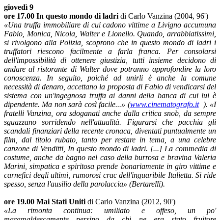
giovedì 9
ore 17.00 In questo mondo di ladri
di Carlo Vanzina (2004, 96')
«Una truffa immobiliare di cui cadono vittime a Livigno accumuna
Fabio, Monica, Nicola, Walter e Lionello. Quando, arrabbiatissimi,
si rivolgono alla Polizia, scoprono che in questo mondo di ladri i
truffatori riescono facilmente a farla franca. Per consolarsi
dell'impossibilità di ottenere giustizia, tutti insieme decidono di
andare al ristorante di Walter dove potranno approfondire la loro
conoscenza. In seguito, poiché ad unirli è anche la comune
necessità di denaro, accettano la proposta di Fabio di vendicarsi del
sistema con un'ingegnosa truffa ai danni della banca di cui lui è
dipendente. Ma non sarà così facile...» (
www.cinematografo.it
). «I
fratelli Vanzina, ora sdoganati anche dalla critica snob, da sempre
sguazzano sorridendo nell'attualità. Figurarsi che pacchia gli
scandali finanziari della recente cronaca, diventati puntualmente un
film, dal titolo rubato, tanto per restare in tema, a una celebre
canzone di Venditti, In questo mondo di ladri. [...] La commedia di
costume, anche da bagno nel caso della burrosa e bravina Valeria
Marini, simpatica e spiritosa prende bonariamente in giro vittime e
carnefici degli ultimi, rumorosi crac dell'inguaribile Italietta. Si ride
spesso, senza l'ausilio della parolaccia» (Bertarelli).
ore 19.00 Mai Stati Uniti
di Carlo Vanzina (2012, 90')
«La rimonta continua: umiliato e offeso, un po'
maramaldescamente persino da chi ne era stato fruitore