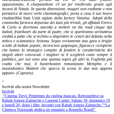
appassionato, il cinepanettone s'è un po' risollevato grazie agli
incassi di Natale. In questa dimensione, magari non esaltante e non
portatrice di nuovi verbi cinematografici, porta a casa il suo bravo
risultato
Mai Stati Uniti
siglato dalla factory Vanzina. Adepti della
commedia farsesca depurata dei lazzi più triviali, gli affiatati Enrico
& Carlo si divertono stavolta a mettere on the road cinque tipi
italioti, fratellastri da parte di padre, che si spartiranno un'inattesa
eredità a patto che si rechino a disperdere le ceneri del defunto nella
mitica e sciamanica Arizona. Segue ovviamente una gara a briglie
sciolte di battute pepate, incresciosi quiproquo, figuracce ciclopiche
che hanno lo strategico compito di fondere le caratteristiche dei
singoli attori convocati: i migliori se li sceglierà come sempre il
pubblico, per noi sono una spanna sopra gli altri la Foglietta più
coatta che mai, il busterkeaton romanizzato Memphis e il
mastodontico Mattioli che spacca la scena in due non appena
appare» (Caprara).
"
Iscriviti alla nostra Newsletter
Iscriviti
Navigazione
“Cinema Trevi: Printemps du cinéma français. Retrospettive su
Rabah Ameur-Zaïmeche e Laurent Cantet. Sabato 18, domenica 19
articoli
e lunedì 20, dopo i film, incontri con Rabah Ameur-Zaïmeche.”
“La
Cineteca Nazionale dedica un omaggio a Brunello Rondi”