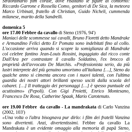
Straordinario film corale, dove risaltano le figure di contorno:
Riccardo Garrone e Rossella Como, genitori di De Sica, la meteora
Marco Urbinati, fratello di Christian, Guido Nicheli, cummenda
milanese, marito della Sandrelli.
domenica 5
ore 17.00 Febbre da cavallo
di Steno (1976, 94')
Maniaci delle scommesse sui cavalli, Bruno Fioretti detto Mandrake
e Armandino Felici detto Er Pomata sono indebitati fino al collo.
L'occasione arriva quando si scopre la somiglianza di Mandrake
col celebre fantino Jean-Louis Rossini, ingaggiato dal ricco conte
Dall'Ara per contrastare il cavallo Soldatino, l'ex brocco di
proprietà dell'avvocato De Marchis. «Professionista serio, da più
lustri interprete del più genuino umorismo all'italiana […], Steno da
qualche anno si cimenta ancora con i nuovi talenti, con l'ultima
guardia dei nostri attori brillanti spesso usciti dalla scuola del
cabaret. […] Il tratteggio dei personaggi […] è spesso puntuale ed
acutissimo» (Pepoli).
Con Gigi Proietti, Enrico Montesano,
Francesco De Rosa, Catherine Spaak, Mario Carotenuto.
ore 19.00
Febbre da cavallo - La mandrakata
di Carlo Vanzina
(2002, 103')
«Una volta o l'altra bisognava pur dirlo: i film dei fratelli Vanzina
sono divertenti. Anzi, divertentissimi.
Febbre da cavallo La
Mandrakata
è un evidente omaggio alla memoria di papà Steno,