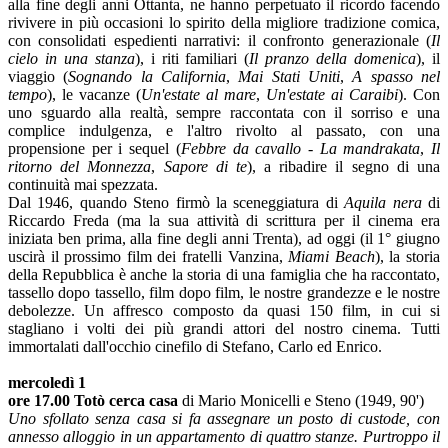
alla fine degli anni Ottanta, ne hanno perpetuato il ricordo facendo
rivivere in più occasioni lo spirito della migliore tradizione comica,
con consolidati espedienti narrativi: il confronto generazionale (
Il
cielo in una stanza
), i riti familiari (
Il pranzo della domenica
), il
viaggio (
Sognando la California
,
Mai Stati Uniti
,
A spasso nel
tempo
), le vacanze (
Un'estate al mare
,
Un'estate ai Caraibi
). Con
uno sguardo alla realtà, sempre raccontata con il sorriso e una
complice indulgenza, e l'altro rivolto al passato, con una
propensione per i sequel (
Febbre da cavallo - La mandrakata
,
Il
ritorno del Monnezza
,
Sapore di te
), a ribadire il segno di una
continuità mai spezzata.
Dal 1946, quando Steno firmò la sceneggiatura di
Aquila nera
di
Riccardo Freda (ma la sua attività di scrittura per il cinema era
iniziata ben prima, alla fine degli anni Trenta), ad oggi (il 1° giugno
uscirà il prossimo film dei fratelli Vanzina,
Miami Beach
), la storia
della Repubblica è anche la storia di una famiglia che ha raccontato,
tassello dopo tassello, film dopo film, le nostre grandezze e le nostre
debolezze. Un affresco composto da quasi 150 film, in cui si
stagliano i volti dei più grandi attori del nostro cinema. Tutti
immortalati dall'occhio cinefilo di Stefano, Carlo ed Enrico.
mercoledì 1
ore 17.00 Totò cerca casa
di Mario Monicelli e Steno (1949, 90')
Uno sfollato senza casa si fa assegnare un posto di custode, con
annesso alloggio in un appartamento di quattro stanze. Purtroppo il