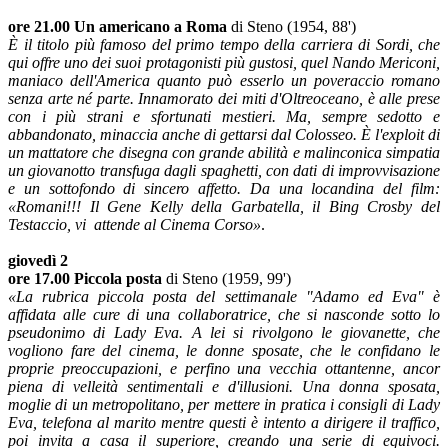
ore 21.00 Un americano a Roma
di Steno (1954, 88')
È il titolo più famoso del primo tempo della carriera di Sordi, che
qui offre uno dei suoi protagonisti più gustosi, quel Nando Mericoni,
maniaco dell'America quanto può esserlo un poveraccio romano
senza arte né parte. Innamorato dei miti d'Oltreoceano, è alle prese
con i più strani e sfortunati mestieri. Ma, sempre sedotto e
abbandonato, minaccia anche di gettarsi dal Colosseo. È l'exploit di
un mattatore che disegna con grande abilità e malinconica simpatia
un giovanotto transfuga dagli spaghetti, con dati di improvvisazione
e un sottofondo di sincero affetto. Da una locandina del film:
«Romani!!! Il Gene Kelly della Garbatella, il Bing Crosby del
Testaccio, vi attende al Cinema Corso»
.
giovedì 2
ore 17.00 Piccola posta
di Steno (1959, 99')
«La rubrica piccola posta del settimanale "Adamo ed Eva" è
affidata alle cure di una collaboratrice, che si nasconde sotto lo
pseudonimo di Lady Eva. A lei si rivolgono le giovanette, che
vogliono fare del cinema, le donne sposate, che le confidano le
proprie preoccupazioni, e perfino una vecchia ottantenne, ancor
piena di velleità sentimentali e d'illusioni. Una donna sposata,
moglie di un metropolitano, per mettere in pratica i consigli di Lady
Eva, telefona al marito mentre questi è intento a dirigere il traffico,
poi invita a casa il superiore, creando una serie di equivoci.