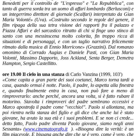
Benedetti per il controllo de "L'espresso" e "La Repubblica", con
tanto di guerra sorda tra un uomo di affari lombardo (Berlusconi) e
un integerrimo direttore di giornale (Scalfari) interpretato da Gian
Maria Volonté» (Uva). «Costruito secondo le regole del genere, il
film ripaga della sua tetra visione dei rapporti fra il palazzo e
Piazza Affari e del sarcastico ritratto di chi si finge uno stinco di
santo con una messinscena molto colorita, fin troppo ricca di
situazioni e di personaggi, e con un taglio narrativo felicemente
ritmato dalla musica di Ennio Morricone» (Grazzini). Dal romanzo
omonimo di Corrado Augias e Daniele Pasti, con Gian Maria
Volonté, Massimo Dapporto, Joss Ackland, Senta Berger, Demetra
Hampton, Sergio Castellitto.
ore 19.00 Il cielo in una stanza
di Carlo Vanzina (1999, 103')
«Come capita a gran parte dei suoi coetanei, Marco torna tardi a
casa, quando ormai è notte. Paolo, il padre, lo aspetta alla finestra
e, quando finalmente entra in casa, non può fare a meno di
rimproverarlo: anche perché, ancora una volta, si è fatto rubare il
motorino. Stavolta i rimproveri del padre sembrano eccessivi e
Marco apostrofa il padre come "vecchio!". Paolo si allontana, ma
poi rientra nella stanza del figlio e gli dice che anche lui è stato
giovane, ha avuto la sua età e i suoi problemi. E se non ci crede...
detto fatto, Paolo padre diventa Paolo giovane, siamo negli anni
Sessanta» (
www.cinematografo.it
). «Bisogna dire la verità: è un
film piacevole. E bisogna anche dire che se è vero, come è vero, che