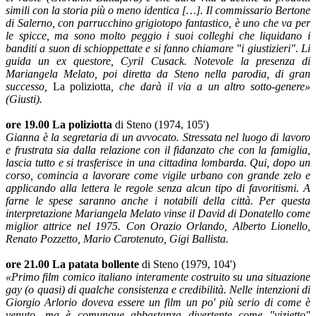
simili con la storia più o meno identica […]. Il commissario Bertone
di Salerno, con parrucchino grigiotopo fantastico, è uno che va per
le spicce, ma sono molto peggio i suoi colleghi che liquidano i
banditi a suon di schioppettate e si fanno chiamare "i giustizieri". Li
guida un ex questore, Cyril Cusack. Notevole la presenza di
Mariangela Melato, poi diretta da Steno nella parodia, di gran
successo,
La poliziotta
, che darà il via a un altro sotto-genere»
(Giusti).
ore 19.00
La poliziotta
di Steno (1974, 105')
Gianna è la segretaria di un avvocato. Stressata nel luogo di lavoro
e frustrata sia dalla relazione con il fidanzato che con la famiglia,
lascia tutto e si trasferisce in una cittadina lombarda. Qui, dopo un
corso, comincia a lavorare come vigile urbano con grande zelo e
applicando alla lettera le regole senza alcun tipo di favoritismi. A
farne le spese saranno anche i notabili della città. Per questa
interpretazione Mariangela Melato vinse il David di Donatello come
miglior attrice nel 1975. Con Orazio Orlando, Alberto Lionello,
Renato Pozzetto, Mario Carotenuto, Gigi Ballista.
ore 21.00 La patata bollente
di Steno (1979, 104')
«Primo film comico italiano interamente costruito su una situazione
gay (o quasi) di qualche consistenza e credibilità. Nelle intenzioni di
Giorgio Arlorio doveva essere un film un po' più serio di come è
venuto, ma è comunque abbastanza divertente come "vizietto"