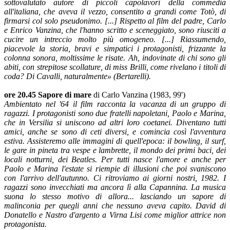
sottovalutato autore di piccoli capolavori della commedia
all'italiana, che aveva il vezzo, consentito a grandi come Totò, di
firmarsi col solo pseudonimo. [...] Rispetto al film del padre, Carlo
e Enrico Vanzina, che l'hanno scritto e sceneggiato, sono riusciti a
cucire un intreccio molto più omogeneo. [...] Riassumendo,
piacevole la storia, bravi e simpatici i protagonisti, frizzante la
colonna sonora, moltissime le risate. Ah, indovinate di chi sono gli
abiti, con strepitose scollature, di miss Brilli, come rivelano i titoli di
coda? Di Cavalli, naturalmente
»
(Bertarelli).
ore 20.45 Sapore di mare
di Carlo Vanzina (1983, 99')
Ambientato nel '64 il film racconta la vacanza di un gruppo di
ragazzi. I protagonisti sono due fratelli napoletani, Paolo e Marina,
che in Versilia si uniscono ad altri loro coetanei. Diventano tutti
amici, anche se sono di ceti diversi, e comincia così l'avventura
estiva. Assisteremo alle immagini di quell'epoca: il bowling, il surf,
le gare in pineta tra vespe e lambrette, il mondo dei primi baci, dei
locali notturni, dei Beatles. Per tutti nasce l'amore e anche per
Paolo e Marina l'estate si riempie di illusioni che poi svaniscono
con l'arrivo dell'autunno. Ci ritroviamo ai giorni nostri, 1982. I
ragazzi sono invecchiati ma ancora lì alla Capannina. La musica
suona lo stesso motivo di allora... lasciando un sapore di
malinconia per quegli anni che nessuno aveva capito. David di
Donatello e Nastro d'argento a Virna Lisi come miglior attrice non
protagonista.