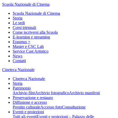
Scuola Nazionale di Cinema
Scuola Nazionale di Cinema
Storia
Le sedi
Corsi triennali
Come iscriversi alla Scuola
E-learning e streaming
Erasmus +
Master e CSC Lab
Service Cast Artistico
News
Contatti
Cineteca Nazionale
Cineteca Nazionale
Storia
Patrimonio
Archivio film
Archivio fotografico
Archivio manifesti
Preservazione e restauro
Diffusione e accesso
Prestito culturale
Accesso foto
Consultazione
Eventi e proiezioni
Tutti gli eventi
Eventi e proiezioni – Palazzo delle