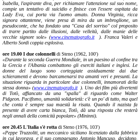
Isabella, l'aspirante diva, per richiamare l'attenzione sul suo nome,
compie un tentativo di suicidio e finisce con l'essere ospitata da
Lady Eva, cui porta via l'uomo amato. Donna Virginia, ricca
signora ottantenne, viene presa di mira da un imbroglione, un
pseudoconte, che ha fondato una "Casa del sorriso" col proposito
di trarre partito dalle illusioni, dalle velleità, dalle manie delle
vecchie signore sole» (
www.cinematografo.it
). Franca Valeri e
Alberto Sordi coppia esplosiva.
ore 19.00 I due colonnelli
di Steno (1962, 100')
«Durante la seconda Guerra Mondiale, in un paesino al confine tra
la Grecia e l'Albania combattono gli eserciti italiani e inglesi. Le
donne del luogo sono corteggiate assiduamente dai due
schieramenti e devono barcamenarsi tra amanti veri e presunti. La
situazione riguarda in particolare due colonnelli, innamorati della
stessa donna» (
www.cinematografo.it
). Uno dei film più divertenti
di Totò, affiancato da una "spalla" di riguardo come Walter
Pidgeon. Pacifismo, umanità solidarietà: c'è un po' di tutto, ma quel
che conta è sempre sua maestà la risata. Quando il nazista fa
presente di avere carta bianca, Totò, dà una risposta che resterà
negli annali della comicità popolare» (Mininni).
ore 20.45
L'Italia s'è rotta
di Steno (1976, 103')
«Peppe Truzzoliti, un meccanico siciliano licenziato dalla fabbrica
in cui lavorava, e il suo compaesano Antonio Mancuso, decidono,