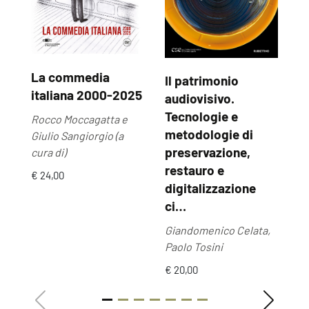
La commedia
Il patrimonio
U
italiana 2000-2025
audiovisivo.
U
Tecnologie e
Rocco Moccagatta e
Ma
metodologie di
Giulio Sangiorgio (a
€ 
preservazione,
cura di)
restauro e
€ 24,00
digitalizzazione
ci…
Giandomenico Celata,
Paolo Tosini
€ 20,00