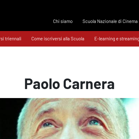
Chi siamo
Scuola Nazionale di Cinema
si triennali
Come iscriversi alla Scuola
E-learning e streamin
Paolo Carnera