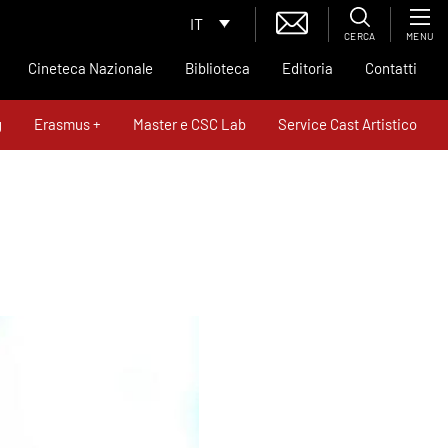
IT
CERCA
MENU
Cineteca Nazionale
Biblioteca
Editoria
Contatti
g
Erasmus +
Master e CSC Lab
Service Cast Artistico
News
Contatti