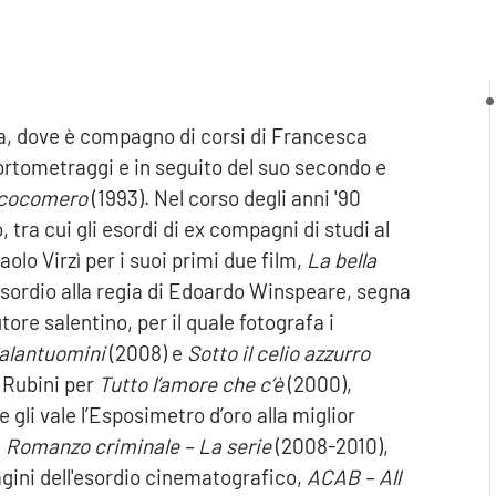
a, dove è compagno di corsi di Francesca
 cortometraggi e in seguito del suo secondo e
e cocomero
(1993). Nel corso degli anni '90
tra cui gli esordi di ex compagni di studi al
olo Virzì per i suoi primi due film,
La bella
esordio alla regia di Edoardo Winspeare, segna
utore salentino, per il quale fotografa i
alantuomini
(2008) e
Sotto il celio azzurro
 Rubini per
Tutto l’amore che c’è
(2000),
 gli vale l’Esposimetro d’oro alla miglior
a
Romanzo criminale – La serie
(2008-2010),
agini dell'esordio cinematografico,
ACAB – All