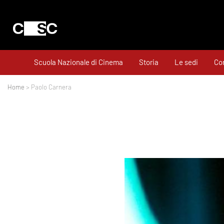
Scuola Nazionale di Cinema
Storia
Le sedi
Cor
Home
> Paolo Carnera