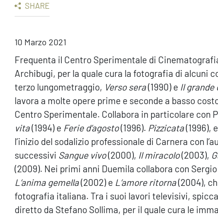
SHARE
10 Marzo 2021
Frequenta il Centro Sperimentale di Cinematografi
Archibugi, per la quale cura la fotografia di alcuni
terzo lungometraggio,
Verso sera
(1990) e
Il grand
lavora a molte opere prime e seconde a basso costo, 
Centro Sperimentale. Collabora in particolare con Pa
vita
(1994) e
Ferie d’agosto
(1996).
Pizzicata
(1996), 
l’inizio del sodalizio professionale di Carnera con l’a
successivi
Sangue vivo
(2000),
Il miracolo
(2003),
G
(2009). Nei primi anni Duemila collabora con Sergio
L’anima gemella
(2002) e
L’amore ritorna
(2004), che
fotografia italiana. Tra i suoi lavori televisivi, spicc
diretto da Stefano Sollima, per il quale cura le imm