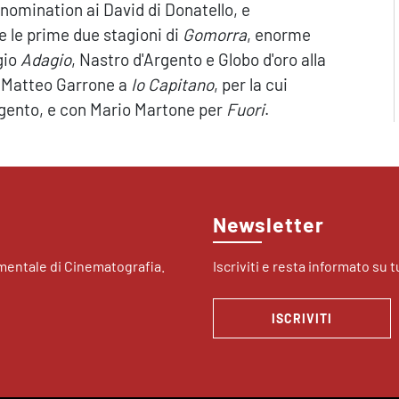
a nomination ai David di Donatello, e
e le prime due stagioni di
Gomorra
, enorme
gio
Adagio
, Nastro d'Argento e Globo d'oro alla
n Matteo Garrone a
Io Capitano
, per la cui
'Argento, e con Mario Martone per
Fuori
.
Newsletter
imentale di Cinematografia.
Iscriviti e resta informato su tu
ISCRIVITI