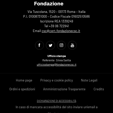
Via Tuscolana, 1520 – 00173 Roma – Italia
P.I. 01008731000 – Codice Fiscale 01602510586
Iscrizione REA 1339249
Tel +39 06 722941
Email
csc@cert.fondazionecsc.it
Ufficio stampa
Referente: Silvia Saitta
ufficiostampa@fondazionecsc.it
Home page
Privacy e cookie policy
Note Legali
Ordini e spedizioni
Amministrazione Trasparente
Credits
DICHIARAZIONE DI ACCESSIBILITÀ
In caso di mancata accessibilità del sito inviare un'email a