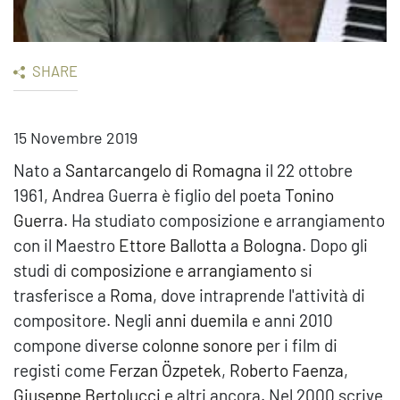
SHARE
15 Novembre 2019
Nato a
Santarcangelo di Romagna
il 22 ottobre
1961, Andrea Guerra è figlio del poeta
Tonino
Guerra
. Ha studiato composizione e arrangiamento
con il Maestro
Ettore Ballotta
a
Bologna
. Dopo gli
studi di
composizione
e
arrangiamento
si
trasferisce a
Roma
, dove intraprende l'attività di
compositore. Negli
anni duemila
e anni 2010
compone diverse
colonne sonore
per i film di
registi come
Ferzan Özpetek
,
Roberto Faenza
,
Giuseppe Bertolucci
e altri ancora. Nel 2000 scrive