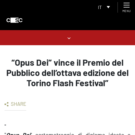
IT
MENU
“Opus Dei” vince il Premio del
Pubblico dell’ottava edizione del
Torino Flash Festival”
SHARE
"
"
Opus Dei
" cortometraggio di diploma ideato e