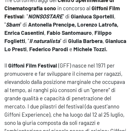
Cinematografia sono
in concorso al
Giffoni Film
Festival
: "
NONSOSTARE
" di
Gianluca Sportelli
,
"
Sbam
" di
Antonella Prencipe, Lorenzo Latrofa,
Enrica Casentini
,
Fabio Santomauro
,
Filippo
Foglietti
, "
Il naturalista
" di
Giulia Barbera
,
Gianluca
Lo Presti
,
Federico Parodi
e
Michele Tozzi.
Il
Giffoni Film Festival
(GFF) nasce nel 1971 per
promuovere e far sviluppare il cinema per ragazzi,
elevandolo dalla posizione marginale che occupava
al tempo, ai ranghi più consoni di un "genere" di
grande qualità e capacità di penetrazione del
mercato. I due pilastri del festival (da quest'anno
Giffoni Experience), che ha luogo dal 12 al 25 luglio,
sono la
giuria
composta da soli ragazzi e
l'ambientazione nel piccolo paese di origine: Giffoni