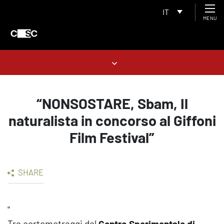
IT
MENU
“NONSOSTARE, Sbam, Il
naturalista in concorso al Giffoni
Film Festival”
SHARE
"
Tre cortometraggi del
Centro Sperimentale di