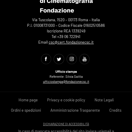
Via Tuscolana, 1520 – 00173 Roma – Italia
P.I. 01008731000 – Codice Fiscale 01602510586
Iscrizione REA 1339249
Tel +39 06 722941
Email
csc@cert.fondazionecsc.it
Ufficio stampa
Referente: Silvia Saitta
ufficiostampa@fondazionecsc.it
Home page
Privacy e cookie policy
Note Legali
Ordini e spedizioni
Amministrazione Trasparente
Credits
DICHIARAZIONE DI ACCESSIBILITÀ
In caso di mancata accessibilità del sito inviare un'email a