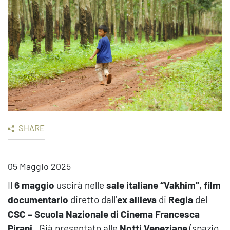
SHARE
05 Maggio 2025
Il
6 maggio
uscirà nelle
sale italiane “Vakhim”
,
film
documentario
diretto dall’
ex allieva
di
Regia
del
CSC – Scuola Nazionale di Cinema
Francesca
Pirani.
Già presentato alle
Notti Veneziane
(spazio