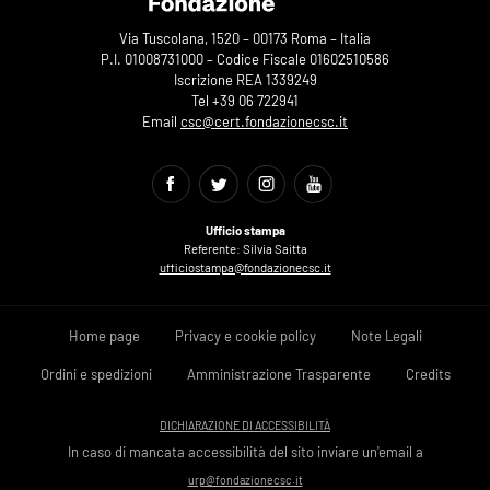
Via Tuscolana, 1520 – 00173 Roma – Italia
P.I. 01008731000 – Codice Fiscale 01602510586
Iscrizione REA 1339249
Tel +39 06 722941
Email
csc@cert.fondazionecsc.it
Ufficio stampa
Referente: Silvia Saitta
ufficiostampa@fondazionecsc.it
Home page
Privacy e cookie policy
Note Legali
Ordini e spedizioni
Amministrazione Trasparente
Credits
DICHIARAZIONE DI ACCESSIBILITÀ
In caso di mancata accessibilità del sito inviare un'email a
urp@fondazionecsc.it