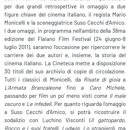
per due grandi retrospettive in omaggio a due
figure chiave del cinema italiano, il regista Mario
Monicelli e la sceneggiatrice Suso Cecchi d'Amico.
I due omaggi, in programma nell'ambito della 38ma
edizione del Flaiano Film Festival (24 giugno-8
luglio 2011), saranno l'occasione per ripercorrere le
carriere dei due autori e, insieme, la storia del
cinema italiano. La Cineteca mette a disposizione
30 titoli del suo archivio di copie di circolazione.
Tutti i classici di Monicelli, da
Risate di gioia
a
L'Armata Brancaleone
fino a
Caro Michele
,
passando per film un po' meno visti come
Il male
oscuro
e
Le infedeli
. Per quanto riguarda l'omaggio
a Suso Cecchi d'Amico, si potrà ricostruire il
sodalizio con Luchino Visconti (
Il gattopardo
,
Rocco e i suoi fratelli
,
Ludwig
,
Lo straniero
), ma