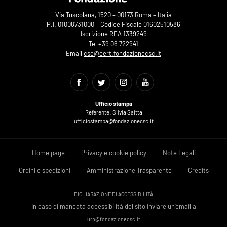
Via Tuscolana, 1520 – 00173 Roma – Italia
P.I. 01008731000 – Codice Fiscale 01602510586
Iscrizione REA 1339249
Tel +39 06 722941
Email
csc@cert.fondazionecsc.it
Ufficio stampa
Referente: Silvia Saitta
ufficiostampa@fondazionecsc.it
Home page
Privacy e cookie policy
Note Legali
Ordini e spedizioni
Amministrazione Trasparente
Credits
DICHIARAZIONE DI ACCESSIBILITÀ
In caso di mancata accessibilità del sito inviare un'email a
urp@fondazionecsc.it