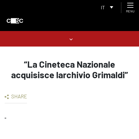
IT
MENU
“La Cineteca Nazionale
acquisisce larchivio Grimaldi”
SHARE
"