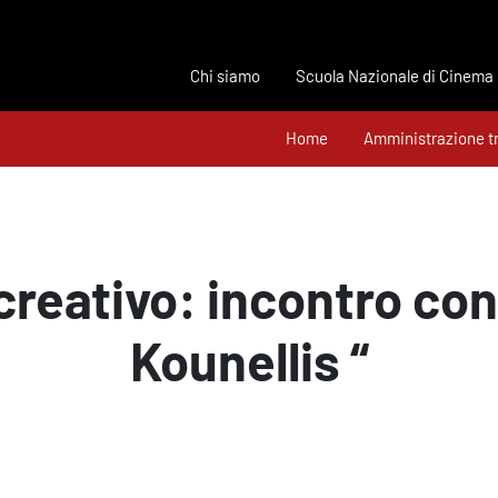
Chi siamo
Scuola Nazionale di Cinema
Home
Amministrazione t
 creativo: incontro co
Kounellis “