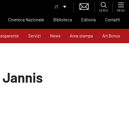
IT
CERCA
MENU
Cineteca Nazionale
Biblioteca
Editoria
Contatti
rasparente
Servizi
News
Area stampa
Art Bonus
n Jannis