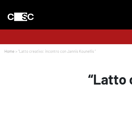
Home
> “Latto creativo: incontro con Jannis Kounellis “
“Latto