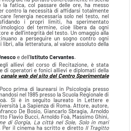
e la fatica, col passare delle ore, ha messo
 per contro la necessità di affidarsi totalmente
rcare l'energia necessaria solo nel testo, nel
sfidando i propri limiti, ha sperimentato
timologico del termine, cioè libera da ogni
ore e dell'integrità del testo. Un omaggio alla
ntinuano a perseguire un sogno contro ogni
libri, alla letteratura, al valore assoluto della
Unesco
e dell'
Istituto Cervantes
.
egli allievi del corso di Recitazione, è stata
 di operatori e fonici allievi e diplomati della
l
canale web del sito del Centro Sperimentale
oco prima di laurearsi in Psicologia presso
plomandosi nel 1985 presso la Scuola Regionale di
oà. Si è in seguito laureato in Lettere e
Università La Sapienza di Roma. Attore, autore,
ianfranco De Bosio, Giancarlo Sbragia, Arnoldo
retto Flavio Bucci, Arnoldo Foà, Massimo Ghini,
me di Gorgia
,
La città nel Sole
,
Solo in mari
. Per il cinema ha scritto e diretto
Il Tragitto