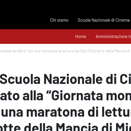
Chi siamo
Scuola Nazionale di Cinema
Home
Amministrazione t
ndiale del libro” con una maratona di lettura del Don Chisciotte della Mancia di
– Scuola Nazionale di 
ato alla “Giornata mon
n una maratona di lettu
tte della Mancia di M