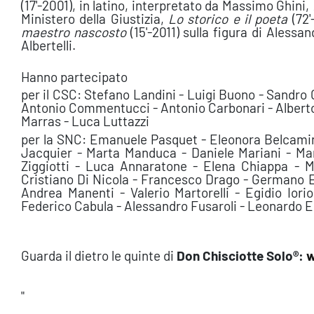
(17'-2001), in latino, interpretato da Massimo Ghini,
Ministero della Giustizia,
Lo storico e il poeta
(72'
maestro nascosto
(15'-2011) sulla figura di Aless
Albertelli.
Hanno partecipato
per il CSC: Stefano Landini - Luigi Buono - Sandro
Antonio Commentucci - Antonio Carbonari - Alberto 
Marras - Luca Luttazzi
per la SNC: Emanuele Pasquet - Eleonora Belcamino
Jacquier - Marta Manduca - Daniele Mariani - Mar
Ziggiotti - Luca Annaratone - Elena Chiappa - Mi
Cristiano Di Nicola - Francesco Drago - Germano E
Andrea Manenti - Valerio Martorelli - Egidio Iori
Federico Cabula - Alessandro Fusaroli - Leonardo E
Guarda il dietro le quinte di
Don Chisciotte Solo®:
w
"