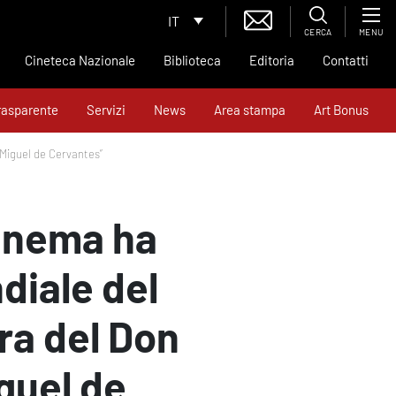
IT
CERCA
MENU
Cineteca Nazionale
Biblioteca
Editoria
Contatti
rasparente
Servizi
News
Area stampa
Art Bonus
 Miguel de Cervantes”
Cinema ha
diale del
ra del Don
iguel de