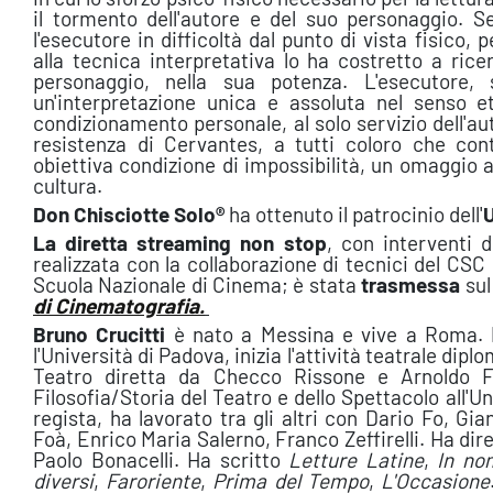
il tormento dell'autore e del suo personaggio. S
l'esecutore in difficoltà dal punto di vista fisico,
alla tecnica interpretativa lo ha costretto a rice
personaggio, nella sua potenza. L'esecutore, 
un'interpretazione unica e assoluta nel senso e
condizionamento personale, al solo servizio dell'aut
resistenza di Cervantes, a tutti coloro che co
obiettiva condizione di impossibilità, un omaggio ai 
cultura.
Don Chisciotte Solo®
ha ottenuto il patrocinio dell'
La diretta streaming non stop
, con interventi d
realizzata con la collaborazione di tecnici del CSC e
Scuola Nazionale di Cinema; è stata
trasmessa
su
di Cinematografia.
Bruno Crucitti
è nato a Messina e vive a Roma. P
l'Università di Padova, inizia l'attività teatrale di
Teatro diretta da Checco Rissone e Arnoldo F
Filosofia/Storia del Teatro e dello Spettacolo all'
regista, ha lavorato tra gli altri con Dario Fo, G
Foà, Enrico Maria Salerno, Franco Zeffirelli. Ha di
Paolo Bonacelli. Ha scritto
Letture Latine
,
In no
diversi
,
Faroriente
,
Prima del Tempo
,
L'Occasione