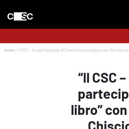
Home
> “Il CSC – Scuola Nazionale di Cinema ha partecipato alla “Giornata mo
“Il CSC 
partecip
libro” co
Chiscio