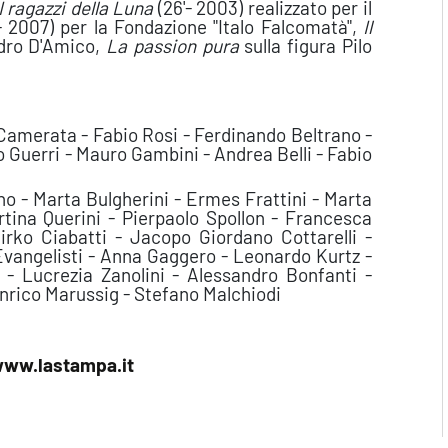
I ragazzi della Luna
(26'- 2003) realizzato per il
- 2007) per la Fondazione "Italo Falcomatà",
Il
andro D'Amico,
La passion pura
sulla figura Pilo
 Camerata - Fabio Rosi - Ferdinando Beltrano -
Guerri - Mauro Gambini - Andrea Belli - Fabio
 - Marta Bulgherini - Ermes Frattini - Marta
tina Querini - Pierpaolo Spollon - Francesca
rko Ciabatti - Jacopo Giordano Cottarelli -
vangelisti - Anna Gaggero - Leonardo Kurtz -
o - Lucrezia Zanolini - Alessandro Bonfanti -
nrico Marussig - Stefano Malchiodi
ww.lastampa.it