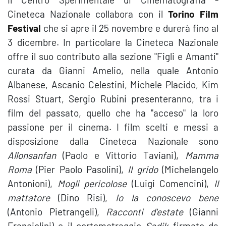
Cineteca Nazionale collabora con il
Torino Film
Festival
che si apre il 25 novembre e durerà fino al
3 dicembre. In particolare la Cineteca Nazionale
offre il suo contributo alla sezione "Figli e Amanti"
curata da Gianni Amelio, nella quale Antonio
Albanese, Ascanio Celestini, Michele Placido, Kim
Rossi Stuart, Sergio Rubini presenteranno, tra i
film del passato, quello che ha "acceso" la loro
passione per il cinema. I film scelti e messi a
disposizione dalla Cineteca Nazionale sono
Allonsanfan
(Paolo e Vittorio Taviani),
Mamma
Roma
(Pier Paolo Pasolini),
Il grido
(Michelangelo
Antonioni),
Mogli pericolose
(Luigi Comencini),
Il
mattatore
(Dino Risi),
Io la conoscevo bene
(Antonio Pietrangeli),
Racconti d'estate
(Gianni
Franciolini) e il cortometraggio
Sadik
firmato da