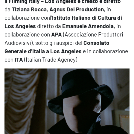
Il Filming Italy – Los Angeles è creato e diretto
da
Tiziana Rocca
,
Agnus Dei Production
, in
collaborazione conl’
Istituto Italiano di Cultura di
Los Angeles
diretto da
Emanuele Amendola
, in
collaborazione con
APA
(Associazione Produttori
Audiovisivi), sotto gli auspici del
Consolato
Generale d’Italia a Los Angeles
e in collaborazione
con
ITA
(Italian Trade Agency).